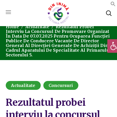
Home
Actualitate
Rezultatul Probei
Interviu La Concursul De Promovare Organizat
În Data De 07.07.2025 Pentru Ocuparea Funcției
Deschi
Publice De Conducere Vacante De Director
General Al Direcției Generale De Achiziții Din
Cadrul Aparatului De Specialitate Al Primarului
Sectorului 5.
Actualitate
Concursuri
Rezultatul probei
interviu la concursul