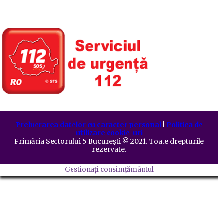
Prelucrarea datelor cu caracter personal
|
Politica de
utilizare cookie-uri
Primăria Sectorului 5 București
©️
2021. Toate drepturile
rezervate.
Gestionați consimțământul