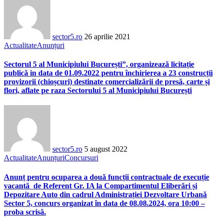
sector5.ro
26 aprilie 2021
Actualitate
Anunțuri
Sectorul 5 al Municipiului București”, organizează licitație
publică in data de 01.09.2022 pentru închirierea a 23 construcții
provizorii (chioșcuri) destinate comercializării de presă, carte și
flori, aflate pe raza Sectorului 5 al Municipiului București
sector5.ro
5 august 2022
Actualitate
Anunțuri
Concursuri
Anunț pentru ocuparea a două funcții contractuale de execuție
vacantă de Referent Gr. IA la Compartimentul Eliberări și
Depozitare Auto din cadrul Administrației Dezvoltare Urbană
Sector 5, concurs organizat în data de 08.08.2024, ora 10:00 –
proba scrisă.