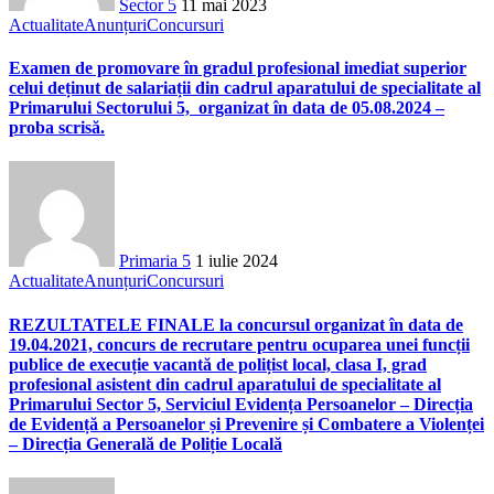
Sector 5
11 mai 2023
Actualitate
Anunțuri
Concursuri
Examen de promovare în gradul profesional imediat superior
celui deținut de salariații din cadrul aparatului de specialitate al
Primarului Sectorului 5, organizat în data de 05.08.2024 –
proba scrisă.
Primaria 5
1 iulie 2024
Actualitate
Anunțuri
Concursuri
REZULTATELE FINALE la concursul organizat în data de
19.04.2021, concurs de recrutare pentru ocuparea unei funcții
publice de execuție vacantă de polițist local, clasa I, grad
profesional asistent din cadrul aparatului de specialitate al
Primarului Sector 5, Serviciul Evidența Persoanelor – Direcția
de Evidență a Persoanelor și Prevenire și Combatere a Violenței
– Direcția Generală de Poliție Locală