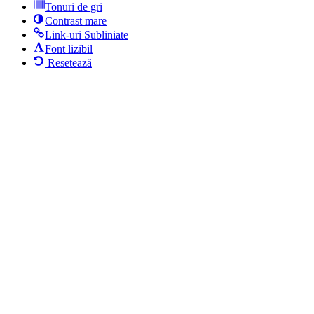
Tonuri de gri
Contrast mare
Link-uri Subliniate
Font lizibil
Resetează