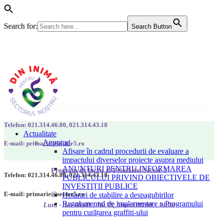
Search for:
Search Button
Telefon: 021.314.46.80, 021.314.43.18
Actualitate
Anunțuri
E-mail: primarie@sector5.ro
Afișare în cadrul procedurii de evaluare a
impactului diverselor proiecte asupra mediului
ANUNȚURI PENTRU INFORMAREA
Program de lucru al Primăriei Sector 5
Telefon: 021.314.46.80, 021.314.43.18
PUBLICULUI PRIVIND OBIECTIVELE DE
INVESTIȚII PUBLICE
E-mail: primarie@sector5.ro
Hotarari de stabilire a despagubirilor
Regulamentul de implementare a Programului
Luni - Joi 08:00 - 16:30; Vineri 08:00 - 14:00
pentru curățarea graffiti-ului