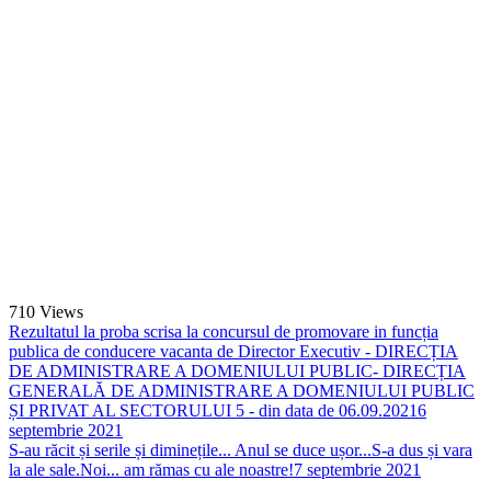
710
Views
Rezultatul la proba scrisa la concursul de promovare in funcția
publica de conducere vacanta de Director Executiv - DIRECȚIA
DE ADMINISTRARE A DOMENIULUI PUBLIC- DIRECȚIA
GENERALĂ DE ADMINISTRARE A DOMENIULUI PUBLIC
ȘI PRIVAT AL SECTORULUI 5 - din data de 06.09.2021
6
septembrie 2021
S-au răcit și serile și diminețile... Anul se duce ușor...S-a dus și vara
la ale sale.Noi... am rămas cu ale noastre!
7 septembrie 2021