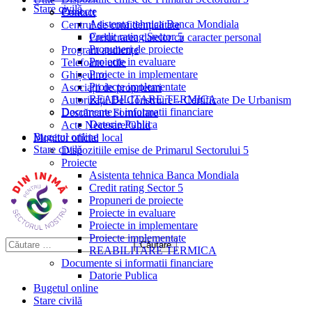
Stare civilă
Proiecte
Contact
Asistenta tehnica Banca Mondiala
Centrul de confidențialitate
Credit rating Sector 5
Prelucrarea datelor cu caracter personal
Propuneri de proiecte
Program audiențe
Proiecte in evaluare
Telefoane utile
Proiecte in implementare
Ghișeul.ro
Proiecte implementate
Asociații de proprietari
REABILITARE TERMICA
Autorizații De Construire – Certificate De Urbanism
Documente si informatii financiare
Descărcare Formulare
Datorie Publica
Acte Necesare/Ghid
Bugetul online
Monitor oficial local
Stare civilă
Dispozitiile emise de Primarul Sectorului 5
Proiecte
Asistenta tehnica Banca Mondiala
Credit rating Sector 5
Propuneri de proiecte
Proiecte in evaluare
Proiecte in implementare
Proiecte implementate
REABILITARE TERMICA
Documente si informatii financiare
Datorie Publica
Bugetul online
Stare civilă