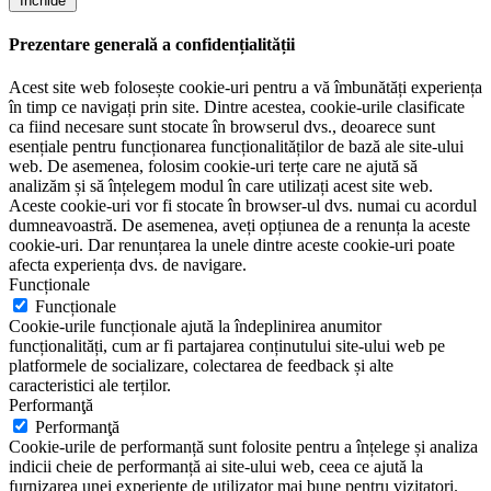
Închide
Prezentare generală a confidențialității
Acest site web folosește cookie-uri pentru a vă îmbunătăți experiența
în timp ce navigați prin site. Dintre acestea, cookie-urile clasificate
ca fiind necesare sunt stocate în browserul dvs., deoarece sunt
esențiale pentru funcționarea funcționalităților de bază ale site-ului
web. De asemenea, folosim cookie-uri terțe care ne ajută să
analizăm și să înțelegem modul în care utilizați acest site web.
Aceste cookie-uri vor fi stocate în browser-ul dvs. numai cu acordul
dumneavoastră. De asemenea, aveți opțiunea de a renunța la aceste
cookie-uri. Dar renunțarea la unele dintre aceste cookie-uri poate
afecta experiența dvs. de navigare.
Funcționale
Funcționale
Cookie-urile funcționale ajută la îndeplinirea anumitor
funcționalități, cum ar fi partajarea conținutului site-ului web pe
platformele de socializare, colectarea de feedback și alte
caracteristici ale terților.
Performanţă
Performanţă
Cookie-urile de performanță sunt folosite pentru a înțelege și analiza
indicii cheie de performanță ai site-ului web, ceea ce ajută la
furnizarea unei experiențe de utilizator mai bune pentru vizitatori.