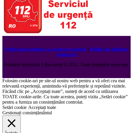
Prelucrarea datelor cu caracter personal
|
Politica de utilizare
cookie-uri
Primăria Sectorului 5 București
©️
2021. Toate drepturile rezervate.
Folosim cookie-uri pe site-ul nostru web pentru a vă oferi cea mai
relevantă experiență, amintindu-vă preferințele și repetând vizitele.
Făcând clic pe „Acceptați toate”, sunteți de acord cu utilizarea
TOATE cookie-urile. Cu toate acestea, puteți vizita „Setări cookie”
pentru a furniza un consimțământ controlat.
Setări cookie
Acceptați toate
Gestionați consimțământul