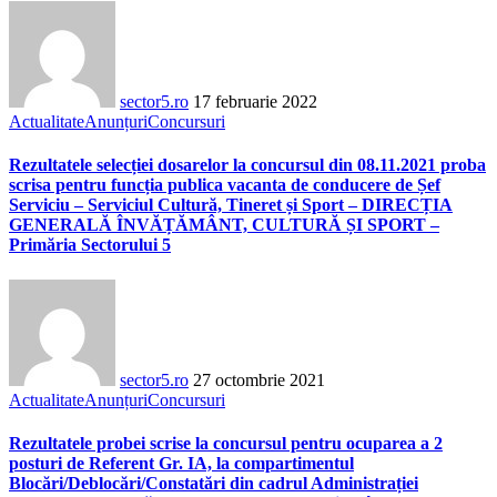
sector5.ro
17 februarie 2022
Actualitate
Anunțuri
Concursuri
Rezultatele selecției dosarelor la concursul din 08.11.2021 proba
scrisa pentru funcția publica vacanta de conducere de Șef
Serviciu – Serviciul Cultură, Tineret și Sport – DIRECȚIA
GENERALĂ ÎNVĂȚĂMÂNT, CULTURĂ ȘI SPORT –
Primăria Sectorului 5
sector5.ro
27 octombrie 2021
Actualitate
Anunțuri
Concursuri
Rezultatele probei scrise la concursul pentru ocuparea a 2
posturi de Referent Gr. IA, la compartimentul
Blocări/Deblocări/Constatări din cadrul Administrației