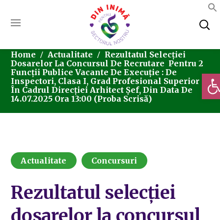
Home
Actualitate
Rezultatul Selecției
Dosarelor La Concursul De Recrutare Pentru 2
Funcții Publice Vacante De Execuție : De
Deschi
Inspectori, Clasa I, Grad Profesional Superior
În Cadrul Direcției Arhitect Șef, Din Data De
14.07.2025 Ora 13:00 (proba Scrisă)
Actualitate
Concursuri
Rezultatul selecției
dosarelor la concursul