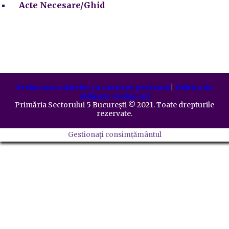
Acte Necesare/Ghid
Prelucrarea datelor cu caracter personal
|
Politica de
utilizare cookie-uri
Primăria Sectorului 5 București
©️
2021. Toate drepturile
rezervate.
Gestionați consimțământul