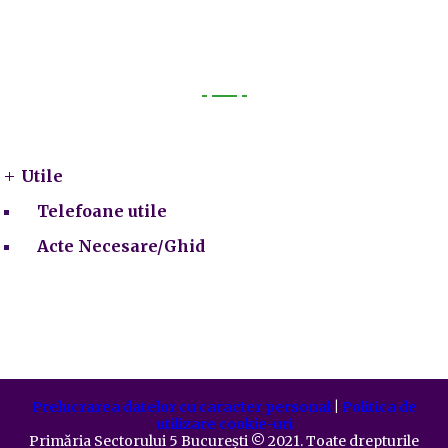
Utile
Utile
Telefoane utile
Acte Necesare/Ghid
Prelucrarea datelor cu caracter personal
|
Politica de
utilizare cookie-uri
Primăria Sectorului 5 București
©️
2021. Toate drepturile