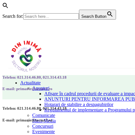
Search for:
Search Button
Telefon: 021.314.46.80, 021.314.43.18
Actualitate
Anunțuri
E-mail: primarie@sector5.ro
Afișare în cadrul procedurii de evaluare a impac
ANUNȚURI PENTRU INFORMAREA PUBLI
Hotarari de stabilire a despagubirilor
Telefon: 021.314.46.80, 021.314.43.18
Regulamentul de implementare a Programului pen
Comunicate
E-mail: primarie@sector5.ro
Mass-Media
Concursuri
Evenimente