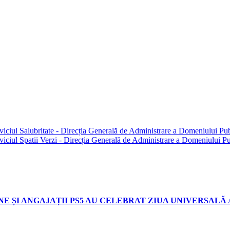
ciul Salubritate - Direcția Generală de Administrare a Domeniului Publi
ciul Spatii Verzi - Direcția Generală de Administrare a Domeniului Publi
E ȘI ANGAJAȚII PS5 AU CELEBRAT ZIUA UNIVERSALĂ A