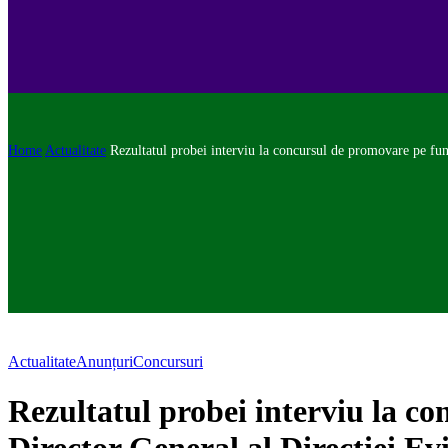
Home
Actualitate
Rezultatul probei interviu la concursul de promovare pe fun
Actualitate
Anunțuri
Concursuri
Rezultatul probei interviu la c
Director General al Direcției Ev