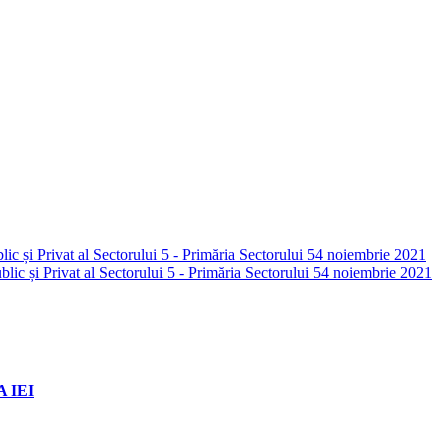
c și Privat al Sectorului 5 - Primăria Sectorului 5
4 noiembrie 2021
c și Privat al Sectorului 5 - Primăria Sectorului 5
4 noiembrie 2021
 IEI