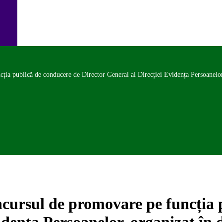
cția publică de conducere de Director General al Direcției Evidența Persoanelor
oncursul de promovare pe funcția
idența Persoanelor, organizat în 