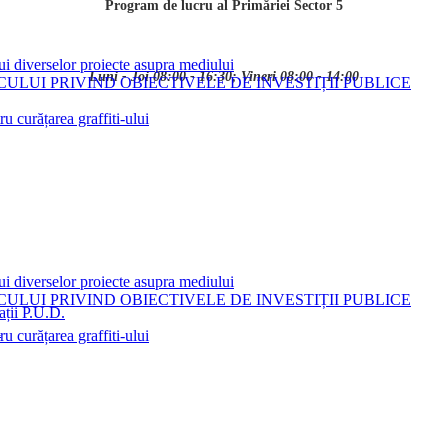
Program de lucru al Primăriei Sector 5
ui diverselor proiecte asupra mediului
Luni - Joi 08:00 - 16:30; Vineri 08:00 - 14:00
LUI PRIVIND OBIECTIVELE DE INVESTIȚII PUBLICE
 curățarea graffiti-ului
ui diverselor proiecte asupra mediului
LUI PRIVIND OBIECTIVELE DE INVESTIȚII PUBLICE
ații P.U.D.
i
 curățarea graffiti-ului