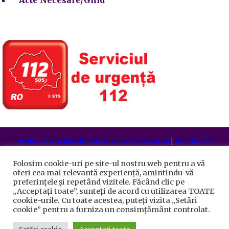
Acte Necesare/Ghid
Prelucrarea datelor cu caracter personal
|
Politica de
utilizare cookie-uri
Primăria Sectorului 5 București
©️
2021. Toate drepturile
Folosim cookie-uri pe site-ul nostru web pentru a vă
rezervate.
oferi cea mai relevantă experiență, amintindu-vă
preferințele și repetând vizitele. Făcând clic pe
„Acceptați toate”, sunteți de acord cu utilizarea TOATE
cookie-urile. Cu toate acestea, puteți vizita „Setări
cookie” pentru a furniza un consimțământ controlat.