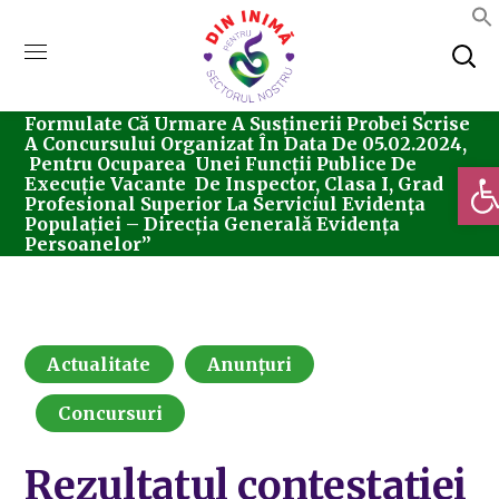
Home
Actualitate
Rezultatul Contestației
Formulate Că Urmare A Susținerii Probei Scrise
A Concursului Organizat În Data De 05.02.2024,
Pentru Ocuparea Unei Funcții Publice De
Deschi
Execuție Vacante De Inspector, Clasa I, Grad
Profesional Superior La Serviciul Evidența
Populației – Direcția Generală Evidența
Persoanelor”
Actualitate
Anunțuri
Concursuri
Rezultatul contestației