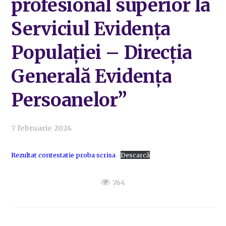
profesional superior la
Serviciul Evidența
Populației – Direcția
Generală Evidența
Persoanelor”
7 februarie 2024
Rezultat contestatie proba scrisa
Descarcă
764