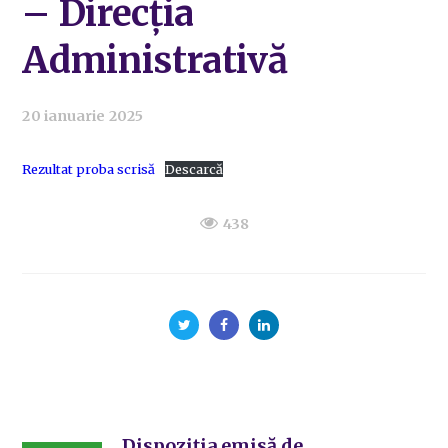
– Direcția
Administrativă
20 ianuarie 2025
Rezultat proba scrisă
Descarcă
438
Dispoziția emisă de