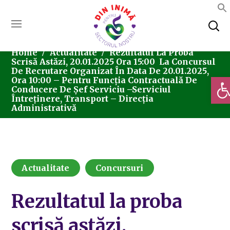
Home
Actualitate
Rezultatul La Proba
Scrisă Astăzi, 20.01.2025 Ora 15:00 La Concursul
De Recrutare Organizat În Data De 20.01.2025,
Deschi
Ora 10:00 – Pentru Funcția Contractuală De
Conducere De Șef Serviciu –Serviciul
Întreținere, Transport – Direcția
Administrativă
Actualitate
Concursuri
Rezultatul la proba
scrisă astăzi,