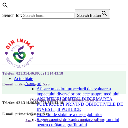
Search for:
Search Button
Telefon: 021.314.46.80, 021.314.43.18
Actualitate
Anunțuri
E-mail: primarie@sector5.ro
Afișare în cadrul procedurii de evaluare a
impactului diverselor proiecte asupra mediului
ANUNȚURI PENTRU INFORMAREA
Program de lucru al Primăriei Sector 5
Telefon: 021.314.46.80, 021.314.43.18
PUBLICULUI PRIVIND OBIECTIVELE DE
INVESTIȚII PUBLICE
E-mail: primarie@sector5.ro
Hotarari de stabilire a despagubirilor
Regulamentul de implementare a Programului
Luni - Joi 08:00 - 16:30; Vineri 08:00 - 14:00
pentru curățarea graffiti-ului