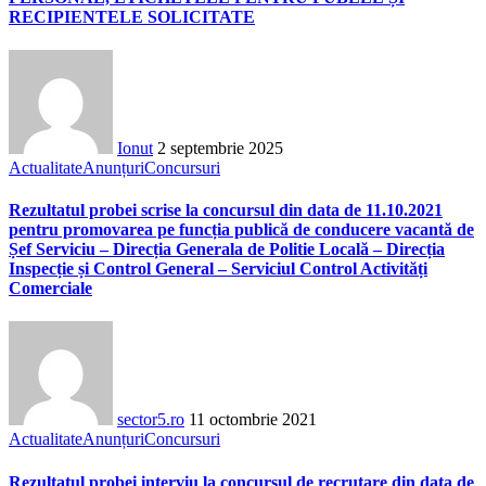
RECIPIENTELE SOLICITATE
Ionut
2 septembrie 2025
Actualitate
Anunțuri
Concursuri
Rezultatul probei scrise la concursul din data de 11.10.2021
pentru promovarea pe funcția publică de conducere vacantă de
Șef Serviciu – Direcția Generala de Politie Locală – Direcția
Inspecție și Control General – Serviciul Control Activități
Comerciale
sector5.ro
11 octombrie 2021
Actualitate
Anunțuri
Concursuri
Rezultatul probei interviu la concursul de recrutare din data de