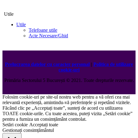
Utile
Utile
Telefoane utile
Acte Necesare/Ghid
Prelucrarea datelor cu caracter personal
|
Politica de utilizare
cookie-uri
Primăria Sectorului 5 București
©️
2021. Toate drepturile rezervate.
Folosim cookie-uri pe site-ul nostru web pentru a vă oferi cea mai
relevantă experiență, amintindu-vă preferințele și repetând vizitele.
Făcând clic pe „Acceptați toate”, sunteți de acord cu utilizarea
TOATE cookie-urile. Cu toate acestea, puteți vizita „Setări cookie”
pentru a furniza un consimțământ controlat.
Setări cookie
Acceptați toate
Gestionați consimțământul