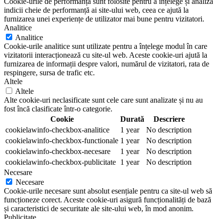
Cookie-urile de performanță sunt folosite pentru a înțelege și analiza
indicii cheie de performanță ai site-ului web, ceea ce ajută la
furnizarea unei experiențe de utilizator mai bune pentru vizitatori.
Analitice
Analitice
Cookie-urile analitice sunt utilizate pentru a înțelege modul în care
vizitatorii interacționează cu site-ul web. Aceste cookie-uri ajută la
furnizarea de informații despre valori, numărul de vizitatori, rata de
respingere, sursa de trafic etc.
Altele
Altele
Alte cookie-uri neclasificate sunt cele care sunt analizate și nu au
fost încă clasificate într-o categorie.
Cookie
Durată
Descriere
cookielawinfo-checkbox-analitice
1 year
No description
cookielawinfo-checkbox-functionale
1 year
No description
cookielawinfo-checkbox-necesare
1 year
No description
cookielawinfo-checkbox-publicitate
1 year
No description
Necesare
Necesare
Cookie-urile necesare sunt absolut esențiale pentru ca site-ul web să
funcționeze corect. Aceste cookie-uri asigură funcționalități de bază
și caracteristici de securitate ale site-ului web, în mod anonim.
Publicitate