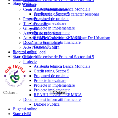
Stare civilă
Proiecte
Contact
Asistenta tehnica Banca Mondiala
Centrul de confidențialitate
Credit rating Sector 5
Prelucrarea datelor cu caracter personal
Propuneri de proiecte
Program audiențe
Proiecte in evaluare
Telefoane utile
Proiecte in implementare
Ghișeul.ro
Proiecte implementate
Asociații de proprietari
REABILITARE TERMICA
Autorizații De Construire – Certificate De Urbanism
Documente si informatii financiare
Descărcare Formulare
Datorie Publica
Acte Necesare/Ghid
Bugetul online
Monitor oficial local
Stare civilă
Dispozitiile emise de Primarul Sectorului 5
Proiecte
Asistenta tehnica Banca Mondiala
Credit rating Sector 5
Propuneri de proiecte
Proiecte in evaluare
Proiecte in implementare
Proiecte implementate
REABILITARE TERMICA
Documente si informatii financiare
Datorie Publica
Bugetul online
Stare civilă