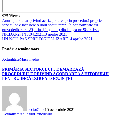
925
Views
Anunț publicitar privind achiziționarea prin procedură proprie a
serviciilor e inchriere a unui spatiu/teren, în conformitate cu
prevederilor art. 29, alin. ( 1 ), lit. a) din Legea nr. 98/2016 -
NR.DAP271/13.04.2021
13 aprilie 2021
UN NOU PAS SPRE DIGITALIZARE
14 aprilie 2021
Postări asemănatoare
Actualitate
Mass-media
PRIMĂRIA SECTORULUI 5 DEMAREAZĂ
PROCEDURILE PRIVIND ACORDAREA AJUTORULUI
PENTRU ÎNCĂLZIREA LOCUINȚEI
sector5.ro
15 octombrie 2021
Actualitate
Anunțuri
Concursuri