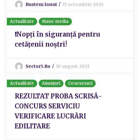
Rustem Ionut
17 octombrie 2025
Actualitate
Mass-media
❗Nopți în siguranță pentru
cetățenii noștri!
Sector5.ro
10 august 2021
Actualitate
Anunțuri
Concursuri
REZULTAT PROBA SCRISĂ-
CONCURS SERVICIU
VERIFICARE LUCRĂRI
EDILITARE