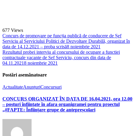
677
Views
Concurs de promovare pe funcția publică de conducere de Șef
Serviciu al Serviciului Politici de Dezvoltare Durabilă, organizat în
data de 14.12.2021 – proba scrisă
8 noiembrie 2021
Rezultatul probei interviu al concursului de ocupare a functiei
contractuale vacante de Sef Serviciu, concurs din data de
04.11.2021
8 noiembrie 2021
Postări asemănatoare
Actualitate
Anunțuri
Concursuri
CONCURS ORGANIZAT ÎN DATA DE 16.04.2021, ora 12.00
– posturi înființate în afara organigramei pentru proectul
„#FAPTE: Înființare grupe de antepreșcolari