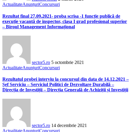
Actualitate
Anunțuri
Concursuri
Rezultat final 27.09.2021- proba scrisa -1 funcție publică de
execuție vacantă de inspector, clasa I grad profesional superior
– Biroul Management Informațional
sector5.ro
5 octombrie 2021
Actualitate
Anunțuri
Concursuri
Rezultatul probei interviu la concursul din data de 14.12.2021 –
Șef Serviciu – Serviciul Politici de Dezvoltare Durabilă –
Direcția de Investiții – Direcția Generală de Achiziții și Investiții
sector5.ro
14 decembrie 2021
Actualitate
Anunțuri
Concursuri