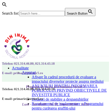
Search for:
Search Button
Telefon: 021.314.46.80, 021.314.43.18
Actualitate
Anunțuri
E-mail: primarie@sector5.ro
Afișare în cadrul procedurii de evaluare a
impactului diverselor proiecte asupra mediului
ANUNȚURI PENTRU INFORMAREA
Program de lucru al Primăriei Sector 5
Telefon: 021.314.46.80, 021.314.43.18
PUBLICULUI PRIVIND OBIECTIVELE DE
INVESTIȚII PUBLICE
E-mail: primarie@sector5.ro
Hotarari de stabilire a despagubirilor
Regulamentul de implementare a Programului
Luni - Joi 08:00 - 16:30; Vineri 08:00 - 14:00
pentru curățarea graffiti-ului