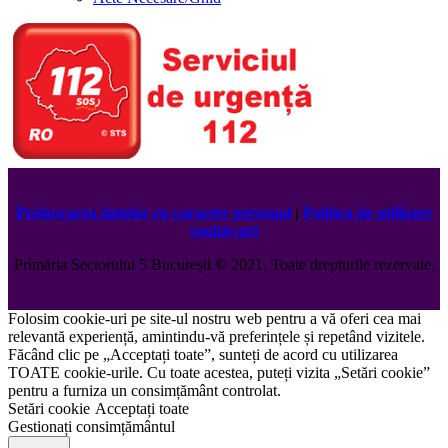
Prelucrarea datelor cu caracter personal
|
Politica de utilizare
cookie-uri
Primăria Sectorului 5 București
©️
2021. Toate drepturile rezervate.
Folosim cookie-uri pe site-ul nostru web pentru a vă oferi cea mai
relevantă experiență, amintindu-vă preferințele și repetând vizitele.
Făcând clic pe „Acceptați toate”, sunteți de acord cu utilizarea
TOATE cookie-urile. Cu toate acestea, puteți vizita „Setări cookie”
pentru a furniza un consimțământ controlat.
Setări cookie
Acceptați toate
Gestionați consimțământul