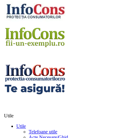
Utile
Utile
Telefoane utile
Acte Necesare/Ghid