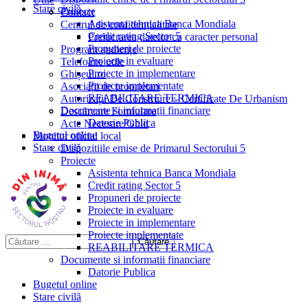
Stare civilă
Proiecte
Contact
Asistenta tehnica Banca Mondiala
Centrul de confidențialitate
Credit rating Sector 5
Prelucrarea datelor cu caracter personal
Propuneri de proiecte
Program audiențe
Proiecte in evaluare
Telefoane utile
Proiecte in implementare
Ghișeul.ro
Proiecte implementate
Asociații de proprietari
REABILITARE TERMICA
Autorizații De Construire – Certificate De Urbanism
Documente si informatii financiare
Descărcare Formulare
Datorie Publica
Acte Necesare/Ghid
Bugetul online
Monitor oficial local
Stare civilă
Dispozitiile emise de Primarul Sectorului 5
Proiecte
Asistenta tehnica Banca Mondiala
Credit rating Sector 5
Propuneri de proiecte
Proiecte in evaluare
Proiecte in implementare
Proiecte implementate
REABILITARE TERMICA
Documente si informatii financiare
Datorie Publica
Bugetul online
Stare civilă