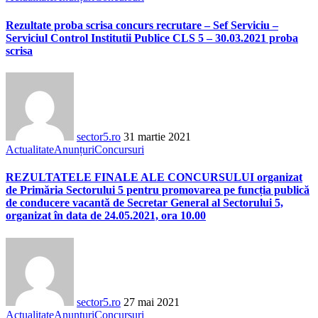
Rezultate proba scrisa concurs recrutare – Sef Serviciu –
Serviciul Control Institutii Publice CLS 5 – 30.03.2021 proba
scrisa
sector5.ro
31 martie 2021
Actualitate
Anunțuri
Concursuri
REZULTATELE FINALE ALE CONCURSULUI organizat
de Primăria Sectorului 5 pentru promovarea pe funcția publică
de conducere vacantă de Secretar General al Sectorului 5,
organizat în data de 24.05.2021, ora 10.00
sector5.ro
27 mai 2021
Actualitate
Anunțuri
Concursuri