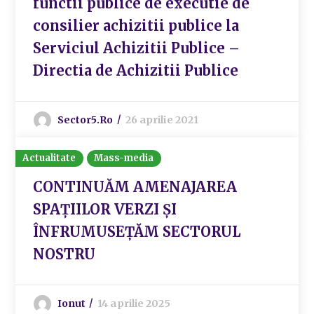
functii publice de executie de
consilier achizitii publice la
Serviciul Achizitii Publice –
Directia de Achizitii Publice
Sector5.ro
26 aprilie 2021
Actualitate
Mass-media
CONTINUĂM AMENAJAREA
SPAȚIILOR VERZI ȘI
ÎNFRUMUSEȚĂM SECTORUL
NOSTRU
Ionut
14 aprilie 2025