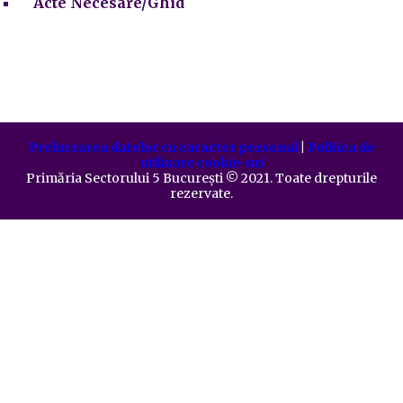
Acte Necesare/Ghid
Prelucrarea datelor cu caracter personal
|
Politica de
utilizare cookie-uri
Primăria Sectorului 5 București
©️
2021. Toate drepturile
rezervate.