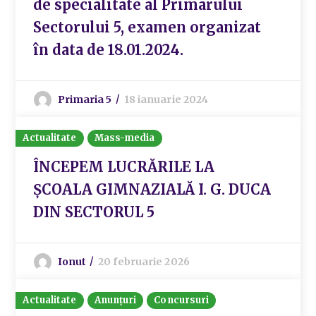
de specialitate al Primarului
Sectorului 5, examen organizat
în data de 18.01.2024.
Primaria 5
18 ianuarie 2024
Actualitate
Mass-media
ÎNCEPEM LUCRĂRILE LA
ȘCOALA GIMNAZIALĂ I. G. DUCA
DIN SECTORUL 5
Ionut
20 februarie 2026
Actualitate
Anunțuri
Concursuri