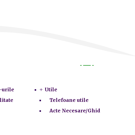
Utile
-urile
Utile
litate
Telefoane utile
Acte Necesare/Ghid