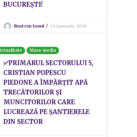
BUCUREȘTI!
Rustem Ionut
29 ianuarie 2026
Actualitate
Mass-media
✅PRIMARUL SECTORULUI 5,
CRISTIAN POPESCU
PIEDONE A ÎMPĂRȚIT APĂ
TRECĂTORILOR ȘI
MUNCITORILOR CARE
LUCREAZĂ PE ȘANTIERELE
DIN SECTOR