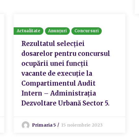
Actualitate
Anunțuri
Concursuri
Rezultatul selecției
dosarelor pentru concursul
ocupării unei funcții
vacante de execuție la
Compartimentul Audit
Intern – Administrația
Dezvoltare Urbană Sector 5.
Primaria 5
15 noiembrie 2023