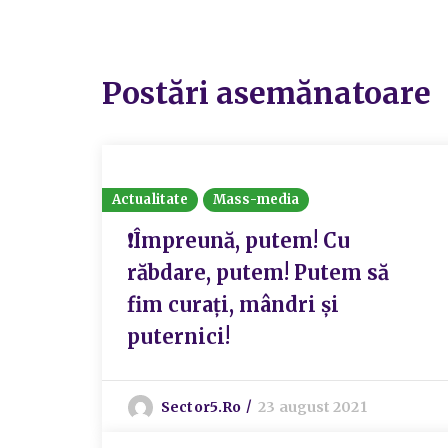
Postări asemănatoare
Actualitate
Mass-media
❗Împreună, putem! Cu
răbdare, putem! Putem să
fim curați, mândri și
puternici!
Sector5.ro
23 august 2021