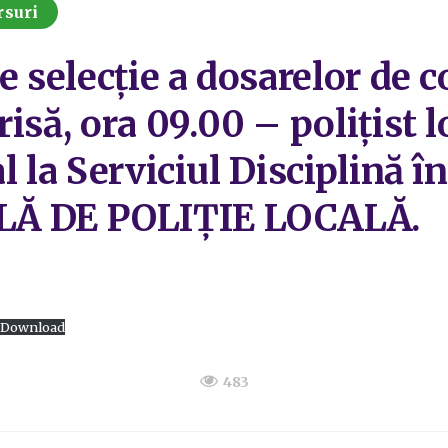
rsuri
e selecție a dosarelor de 
să, ora 09.00 – polițist lo
l la Serviciul Disciplină în
Ă DE POLIȚIE LOCALĂ.
Download
483