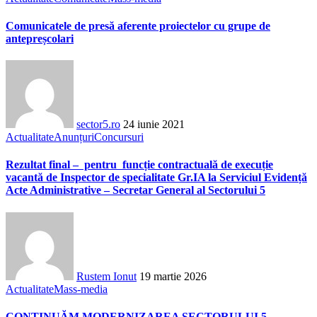
Comunicatele de presă aferente proiectelor cu grupe de
antepreșcolari
sector5.ro
24 iunie 2021
Actualitate
Anunțuri
Concursuri
Rezultat final – pentru funcție contractuală de execuție
vacantă de Inspector de specialitate Gr.IA la Serviciul Evidență
Acte Administrative – Secretar General al Sectorului 5
Rustem Ionut
19 martie 2026
Actualitate
Mass-media
CONTINUĂM MODERNIZAREA SECTORULUI 5 –