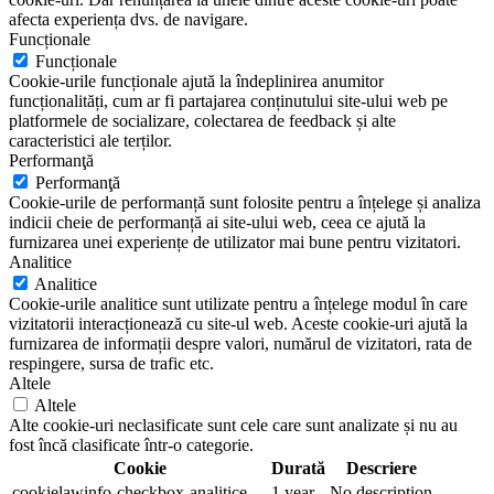
afecta experiența dvs. de navigare.
Funcționale
Funcționale
Cookie-urile funcționale ajută la îndeplinirea anumitor
funcționalități, cum ar fi partajarea conținutului site-ului web pe
platformele de socializare, colectarea de feedback și alte
caracteristici ale terților.
Performanţă
Performanţă
Cookie-urile de performanță sunt folosite pentru a înțelege și analiza
indicii cheie de performanță ai site-ului web, ceea ce ajută la
furnizarea unei experiențe de utilizator mai bune pentru vizitatori.
Analitice
Analitice
Cookie-urile analitice sunt utilizate pentru a înțelege modul în care
vizitatorii interacționează cu site-ul web. Aceste cookie-uri ajută la
furnizarea de informații despre valori, numărul de vizitatori, rata de
respingere, sursa de trafic etc.
Altele
Altele
Alte cookie-uri neclasificate sunt cele care sunt analizate și nu au
fost încă clasificate într-o categorie.
Cookie
Durată
Descriere
cookielawinfo-checkbox-analitice
1 year
No description