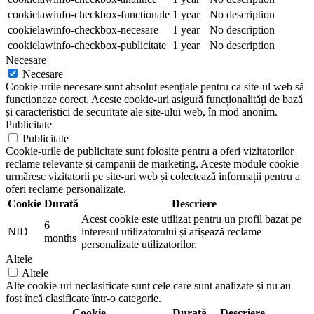
cookielawinfo-checkbox-functionale
1 year
No description
cookielawinfo-checkbox-necesare
1 year
No description
cookielawinfo-checkbox-publicitate
1 year
No description
Necesare
Necesare
Cookie-urile necesare sunt absolut esențiale pentru ca site-ul web să
funcționeze corect. Aceste cookie-uri asigură funcționalități de bază
și caracteristici de securitate ale site-ului web, în mod anonim.
Publicitate
Publicitate
Cookie-urile de publicitate sunt folosite pentru a oferi vizitatorilor
reclame relevante și campanii de marketing. Aceste module cookie
urmăresc vizitatorii pe site-uri web și colectează informații pentru a
oferi reclame personalizate.
Cookie
Durată
Descriere
Acest cookie este utilizat pentru un profil bazat pe
6
NID
interesul utilizatorului și afișează reclame
months
personalizate utilizatorilor.
Altele
Altele
Alte cookie-uri neclasificate sunt cele care sunt analizate și nu au
fost încă clasificate într-o categorie.
Cookie
Durată
Descriere