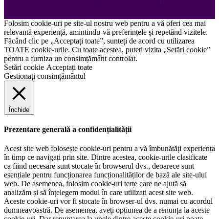
Folosim cookie-uri pe site-ul nostru web pentru a vă oferi cea mai
relevantă experiență, amintindu-vă preferințele și repetând vizitele.
Făcând clic pe „Acceptați toate”, sunteți de acord cu utilizarea
TOATE cookie-urile. Cu toate acestea, puteți vizita „Setări cookie”
pentru a furniza un consimțământ controlat.
Setări cookie
Acceptați toate
Gestionați consimțământul
Închide
Prezentare generală a confidențialității
Acest site web folosește cookie-uri pentru a vă îmbunătăți experiența
în timp ce navigați prin site. Dintre acestea, cookie-urile clasificate
ca fiind necesare sunt stocate în browserul dvs., deoarece sunt
esențiale pentru funcționarea funcționalităților de bază ale site-ului
web. De asemenea, folosim cookie-uri terțe care ne ajută să
analizăm și să înțelegem modul în care utilizați acest site web.
Aceste cookie-uri vor fi stocate în browser-ul dvs. numai cu acordul
dumneavoastră. De asemenea, aveți opțiunea de a renunța la aceste
cookie-uri. Dar renunțarea la unele dintre aceste cookie-uri poate