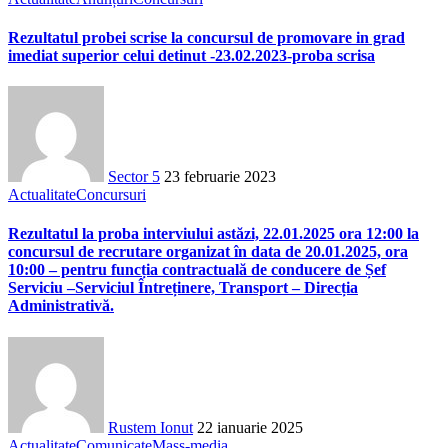
Rezultatul probei scrise la concursul de promovare in grad
imediat superior celui detinut -23.02.2023-proba scrisa
Sector 5
23 februarie 2023
Actualitate
Concursuri
Rezultatul la proba interviului astăzi, 22.01.2025 ora 12:00 la
concursul de recrutare organizat în data de 20.01.2025, ora
10:00 – pentru funcția contractuală de conducere de Șef
Serviciu –Serviciul Întreținere, Transport – Direcția
Administrativă.
Rustem Ionut
22 ianuarie 2025
Actualitate
Comunicate
Mass-media