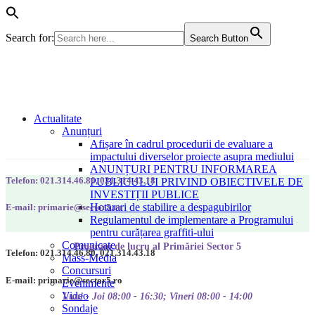
Search for:
Search Button
Actualitate
Anunțuri
Afișare în cadrul procedurii de evaluare a
impactului diverselor proiecte asupra mediului
ANUNȚURI PENTRU INFORMAREA
Telefon: 021.314.46.80, 021.314.43.18
PUBLICULUI PRIVIND OBIECTIVELE DE
INVESTIȚII PUBLICE
Hotarari de stabilire a despagubirilor
E-mail: primarie@sector5.ro
Regulamentul de implementare a Programului
pentru curățarea graffiti-ului
Comunicate
Program de lucru al Primăriei Sector 5
Telefon: 021.314.46.80, 021.314.43.18
Mass-Media
Concursuri
E-mail: primarie@sector5.ro
Evenimente
Video
Luni - Joi 08:00 - 16:30; Vineri 08:00 - 14:00
Sondaje