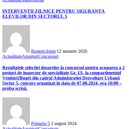
INTERVENȚII ZILNICE PENTRU SIGURANȚA
ELEVILOR DIN SECTORUL 5
Rustem Ionut
12 ianuarie 2026
Actualitate
Anunțuri
Concursuri
Rezultatele selecției dosarelor la concursul pentru ocuparea a 2
posturi de inspector de specialitate Gr. IA, la compartimentul
Venituri/Buget din cadrul Administrației Dezvoltare Urbană
Sector 5, concurs organizat în data de 07.08.2024, ora 10:00 –
proba scrisă.
Primaria 5
2 august 2024
Actualitate
Anunțuri
Concursuri