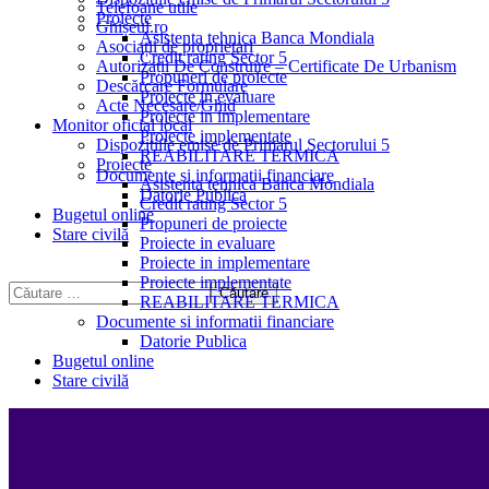
Telefoane utile
Proiecte
Ghișeul.ro
Asistenta tehnica Banca Mondiala
Asociații de proprietari
Credit rating Sector 5
Autorizații De Construire – Certificate De Urbanism
Propuneri de proiecte
Descărcare Formulare
Proiecte in evaluare
Acte Necesare/Ghid
Proiecte in implementare
Monitor oficial local
Proiecte implementate
Dispozitiile emise de Primarul Sectorului 5
REABILITARE TERMICA
Proiecte
Documente si informatii financiare
Asistenta tehnica Banca Mondiala
Datorie Publica
Credit rating Sector 5
Bugetul online
Propuneri de proiecte
Stare civilă
Proiecte in evaluare
Proiecte in implementare
Proiecte implementate
REABILITARE TERMICA
Documente si informatii financiare
Datorie Publica
Bugetul online
Stare civilă