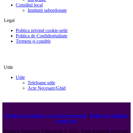
Consiliul local
Institutii subordonate
Legal
Politica privind cookie-urile
Politica de Confidențialitate
Termeni și condiții
Utile
Utile
Telefoane utile
Acte Necesare/Ghid
Prelucrarea datelor cu caracter personal
|
Politica de utilizare
cookie-uri
Primăria Sectorului 5 București
©️
2021. Toate drepturile rezervate.