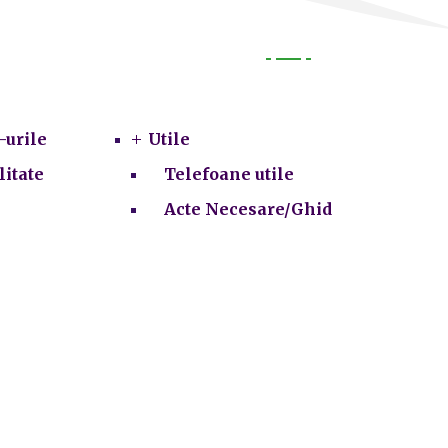
Utile
-urile
Utile
litate
Telefoane utile
Acte Necesare/Ghid