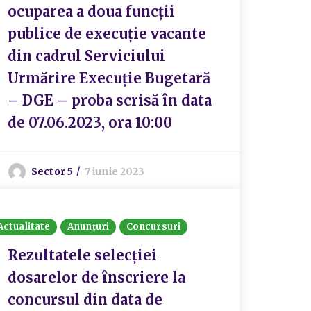
ocuparea a doua funcții
publice de execuție vacante
din cadrul Serviciului
Urmărire Execuție Bugetară
– DGE – proba scrisă în data
de 07.06.2023, ora 10:00
Sector 5
7 iunie 2023
Actualitate
Anunțuri
Concursuri
Rezultatele selecţiei
dosarelor de înscriere la
concursul din data de