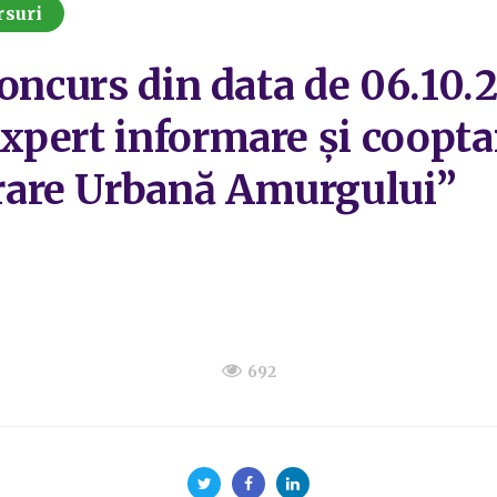
rsuri
concurs din data de 06.10.
pert informare și coopta
are Urbană Amurgului”
692