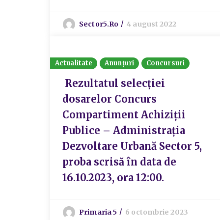
Sector5.ro
4 august 2022
Actualitate
Anunțuri
Concursuri
Rezultatul selecției
dosarelor Concurs
Compartiment Achiziții
Publice – Administrația
Dezvoltare Urbană Sector 5,
proba scrisă în data de
16.10.2023, ora 12:00.
Primaria 5
6 octombrie 2023