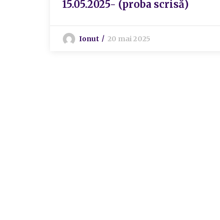
15.05.2025- (proba scrisă)
Ionut
20 mai 2025