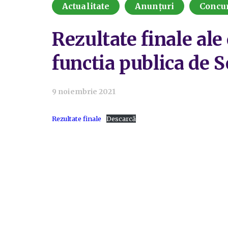
Actualitate
Anunțuri
Concu
Rezultate finale ale
functia publica de S
9 noiembrie 2021
Rezultate finale
Descarcă