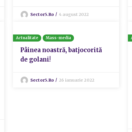
Sector5.ro
4 august 2022
Actualitate
Mass-media
Pâinea noastră, batjocorită
de golani!
Sector5.ro
26 ianuarie 2022