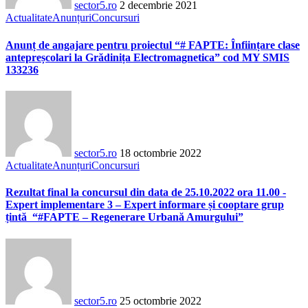
sector5.ro
2 decembrie 2021
Actualitate
Anunțuri
Concursuri
Anunț de angajare pentru proiectul “# FAPTE: Înființare clase
antepreșcolari la Grădinița Electromagnetica” cod MY SMIS
133236
sector5.ro
18 octombrie 2022
Actualitate
Anunțuri
Concursuri
Rezultat final la concursul din data de 25.10.2022 ora 11.00 -
Expert implementare 3 – Expert informare și cooptare grup
țintă “#FAPTE – Regenerare Urbană Amurgului”
sector5.ro
25 octombrie 2022