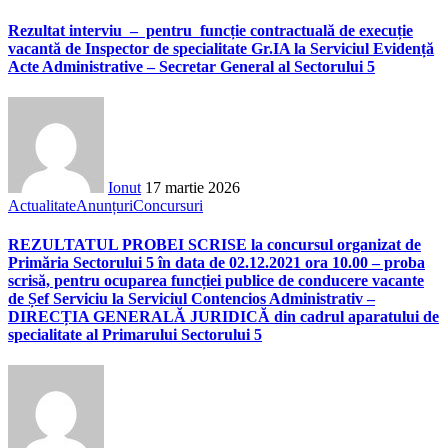
Rezultat interviu – pentru funcție contractuală de execuție
vacantă de Inspector de specialitate Gr.IA la Serviciul Evidență
Acte Administrative – Secretar General al Sectorului 5
Ionut
17 martie 2026
Actualitate
Anunțuri
Concursuri
REZULTATUL PROBEI SCRISE la concursul organizat de
Primăria Sectorului 5 în data de 02.12.2021 ora 10.00 – proba
scrisă, pentru ocuparea funcției publice de conducere vacante
de Șef Serviciu la Serviciul Contencios Administrativ –
DIRECȚIA GENERALĂ JURIDICĂ din cadrul aparatului de
specialitate al Primarului Sectorului 5