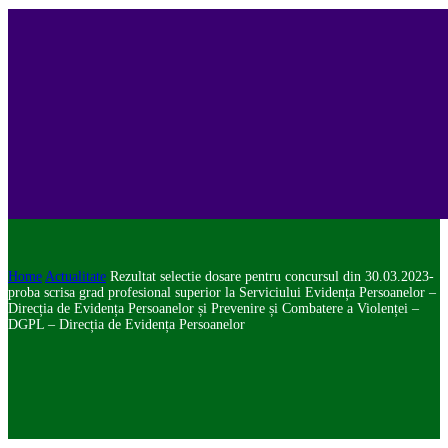
Home
Actualitate
Rezultat selectie dosare pentru concursul din 30.03.2023-
proba scrisa grad profesional superior la Serviciului Evidența Persoanelor –
Direcția de Evidența Persoanelor și Prevenire și Combatere a Violenței –
DGPL – Direcția de Evidența Persoanelor