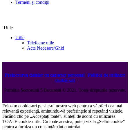
Termeni și condiții
Utile
Utile
Telefoane utile
Acte Necesare/Ghid
Prelucrarea datelor cu caracter personal
|
Politica de utilizare
cookie-uri
Primăria Sectorului 5 București
©️
2021. Toate drepturile rezervate.
Folosim cookie-uri pe site-ul nostru web pentru a vă oferi cea mai
relevantă experiență, amintindu-vă preferințele și repetând vizitele.
Făcând clic pe „Acceptați toate”, sunteți de acord cu utilizarea
TOATE cookie-urile. Cu toate acestea, puteți vizita „Setări cookie”
pentru a furniza un consimțământ controlat.