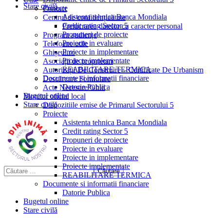
Stare civilă
Proiecte
Contact
Asistenta tehnica Banca Mondiala
Centrul de confidențialitate
Credit rating Sector 5
Prelucrarea datelor cu caracter personal
Propuneri de proiecte
Program audiențe
Proiecte in evaluare
Telefoane utile
Proiecte in implementare
Ghișeul.ro
Proiecte implementate
Asociații de proprietari
REABILITARE TERMICA
Autorizații De Construire – Certificate De Urbanism
Documente si informatii financiare
Descărcare Formulare
Datorie Publica
Acte Necesare/Ghid
Bugetul online
Monitor oficial local
Stare civilă
Dispozitiile emise de Primarul Sectorului 5
Proiecte
Asistenta tehnica Banca Mondiala
Credit rating Sector 5
Propuneri de proiecte
Proiecte in evaluare
Proiecte in implementare
Proiecte implementate
REABILITARE TERMICA
Documente si informatii financiare
Datorie Publica
Bugetul online
Stare civilă