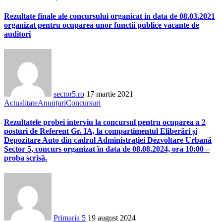
Rezultate finale ale concursului organicat in data de 08.03.2021
organizat pentru ocuparea unor functii publice vacante de
auditori
sector5.ro
17 martie 2021
Actualitate
Anunțuri
Concursuri
Rezultatele probei interviu la concursul pentru ocuparea a 2
posturi de Referent Gr. IA, la compartimentul Eliberări și
Depozitare Auto din cadrul Administrației Dezvoltare Urbană
Sector 5, concurs organizat în data de 08.08.2024, ora 10:00 –
proba scrisă.
Primaria 5
19 august 2024