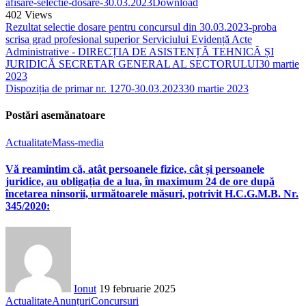
afisare-selectie-dosare-30.03.2023
Download
402
Views
Rezultat selectie dosare pentru concursul din 30.03.2023-proba
scrisa grad profesional superior Serviciului Evidență Acte
Administrative - DIRECȚIA DE ASISTENȚĂ TEHNICĂ ȘI
JURIDICĂ SECRETAR GENERAL AL SECTORULUI
30 martie
2023
Dispoziția de primar nr. 1270-30.03.2023
30 martie 2023
Postări asemănatoare
Actualitate
Mass-media
Vă reamintim că, atât persoanele fizice, cât și persoanele
juridice, au obligația de a lua, în maximum 24 de ore după
încetarea ninsorii, următoarele măsuri, potrivit H.C.G.M.B. Nr.
345/2020:
Ionut
19 februarie 2025
Actualitate
Anunțuri
Concursuri