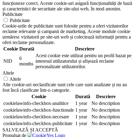
funcționeze corect. Aceste cookie-uri asigură funcționalități de bază
și caracteristici de securitate ale site-ului web, în mod anonim.
Publicitate
Publicitate
Cookie-urile de publicitate sunt folosite pentru a oferi vizitatorilor
reclame relevante și campanii de marketing. Aceste module cookie
urmăresc vizitatorii pe site-uri web și colectează informații pentru a
oferi reclame personalizate.
Cookie
Durată
Descriere
Acest cookie este utilizat pentru un profil bazat pe
6
NID
interesul utilizatorului și afișează reclame
months
personalizate utilizatorilor.
Altele
Altele
Alte cookie-uri neclasificate sunt cele care sunt analizate și nu au
fost încă clasificate într-o categorie.
Cookie
Durată
Descriere
cookielawinfo-checkbox-analitice
1 year
No description
cookielawinfo-checkbox-functionale
1 year
No description
cookielawinfo-checkbox-necesare
1 year
No description
cookielawinfo-checkbox-publicitate
1 year
No description
SALVEAZĂ ȘI ACCEPTĂ
Propulsat de