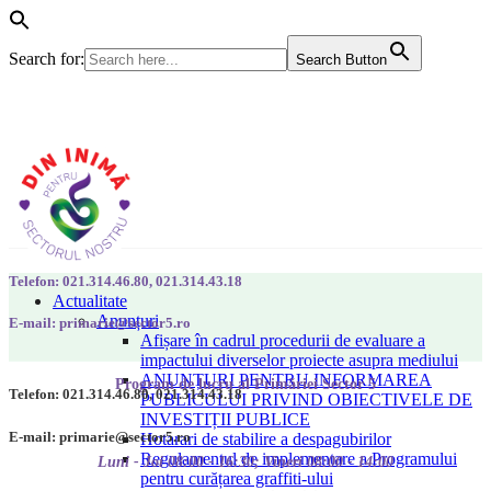
Search for:
Search Button
Telefon: 021.314.46.80, 021.314.43.18
Actualitate
Anunțuri
E-mail: primarie@sector5.ro
Afișare în cadrul procedurii de evaluare a
impactului diverselor proiecte asupra mediului
ANUNȚURI PENTRU INFORMAREA
Program de lucru al Primăriei Sector 5
Telefon: 021.314.46.80, 021.314.43.18
PUBLICULUI PRIVIND OBIECTIVELE DE
INVESTIȚII PUBLICE
E-mail: primarie@sector5.ro
Hotarari de stabilire a despagubirilor
Regulamentul de implementare a Programului
Luni - Joi 08:00 - 16:30; Vineri 08:00 - 14:00
pentru curățarea graffiti-ului