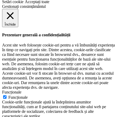
Setări cookie
Acceptați toate
Gestionați consimțământul
Închide
Prezentare generală a confidențialității
Acest site web folosește cookie-uri pentru a vă îmbunătăți experiența
în timp ce navigați prin site. Dintre acestea, cookie-urile clasificate
ca fiind necesare sunt stocate în browserul dvs., deoarece sunt
esențiale pentru funcționarea funcționalităților de bază ale site-ului
web. De asemenea, folosim cookie-uri terțe care ne ajută să
analizăm și să înțelegem modul în care utilizați acest site web.
Aceste cookie-uri vor fi stocate în browser-ul dvs. numai cu acordul
dumneavoastră. De asemenea, aveți opțiunea de a renunța la aceste
cookie-uri. Dar renunțarea la unele dintre aceste cookie-uri poate
afecta experiența dvs. de navigare.
Funcționale
Funcționale
Cookie-urile funcționale ajută la îndeplinirea anumitor
funcționalități, cum ar fi partajarea conținutului site-ului web pe
platformele de socializare, colectarea de feedback și alte
caracteristici ale terților.