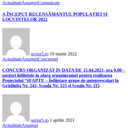
Actualitate
Anunțuri
Comunicate
A ÎNCEPUT RECENSĂMANTUL POPULAȚIEI ȘI
LOCUINȚELOR 2022
sector5.ro
19 martie 2022
Actualitate
Anunțuri
Concursuri
CONCURS ORGANIZAT îN DATA DE 15.04.2021, ora 9.00 –
posturi înființate în afara organigramei pentru realizarea
Proiectului “#FAPTE – Înființare grupe de antepreșcolari la
Grădinița Nr. 242, Școala Nr. 125 și Școala Nr. 115
sector5.ro
1 aprilie 2021
Actualitate
Anunțuri