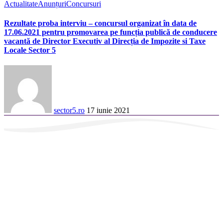
Actualitate
Anunțuri
Concursuri
Rezultate proba interviu – concursul organizat în data de
17.06.2021 pentru promovarea pe funcția publică de conducere
vacantă de Director Executiv al Direcția de Impozite si Taxe
Locale Sector 5
sector5.ro
17 iunie 2021