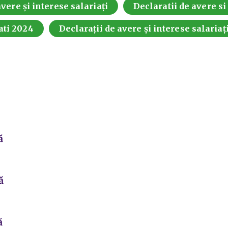
vere și interese salariați
Declaratii de avere si
ati 2024
Declarații de avere și interese salariaț
ă
ă
ă