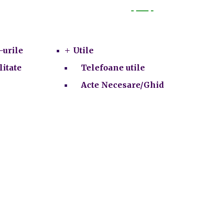
Utile
-urile
Utile
litate
Telefoane utile
Acte Necesare/Ghid