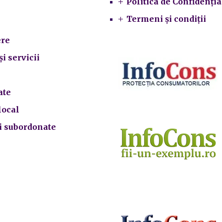
Politica de Confidenția
Termeni și condiții
re
și servicii
ate
local
ii subordonate