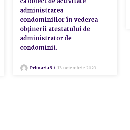
ca obiect de activitate
administrarea
condominiilor în vederea
obținerii atestatului de
administrator de
condominii.
Primaria 5
13 noiembrie 2023