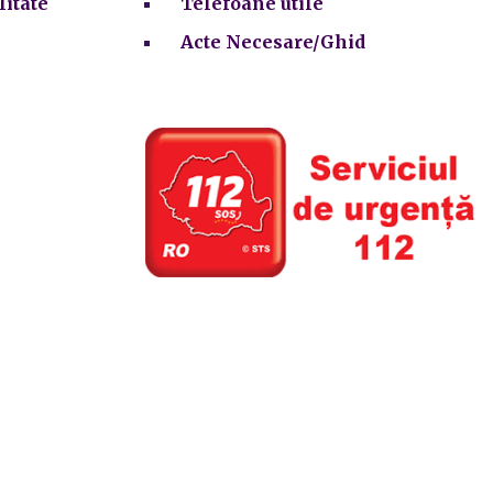
litate
Telefoane utile
Acte Necesare/Ghid