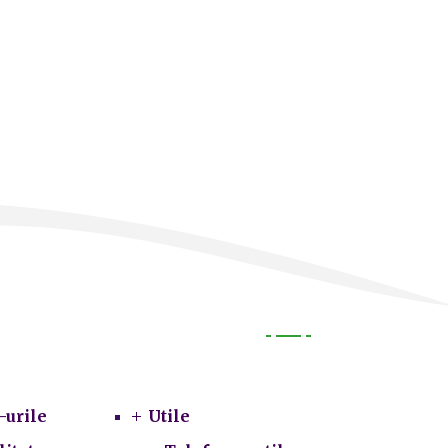
Utile
-urile
Utile