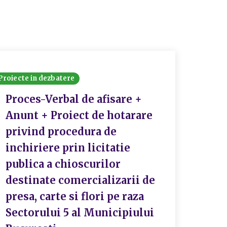
Proiecte in dezbatere
Proiecte
Proces-Verbal de afisare +
Proc
Anunt + Proiect de hotarare
Proi
privind procedura de
apro
inchiriere prin licitatie
de D
publica a chioscurilor
Soci
destinate comercializarii de
2025
presa, carte si flori pe raza
Gene
Sectorului 5 al Municipiului
Soci