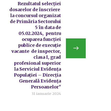
Rezultatul selecției
dosarelor de înscriere
la concursul organizat
de Primăria Sectorului
5 în data de
05.02.2024, pentru
ocuparea funcției
publice de execuție
vacante de inspector,
clasa I, grad
profesional superior
la Serviciul Evidența
Populației – Direcția
Generală Evidența
Persoanelor"
31 ianuarie 2024