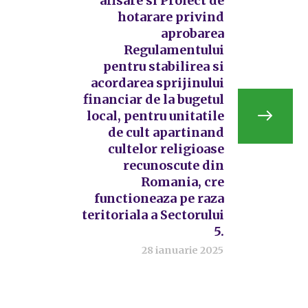
afisare si Proiect de
hotarare privind
aprobarea
Regulamentului
pentru stabilirea si
acordarea sprijinului
financiar de la bugetul
local, pentru unitatile
de cult apartinand
cultelor religioase
recunoscute din
Romania, cre
functioneaza pe raza
teritoriala a Sectorului
5.
28 ianuarie 2025