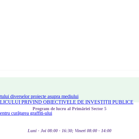
tului diverselor proiecte asupra mediului
CULUI PRIVIND OBIECTIVELE DE INVESTIȚII PUBLICE
Program de lucru al Primăriei Sector 5
tru curățarea graffiti-ului
Luni - Joi 08:00 - 16:30; Vineri 08:00 - 14:00