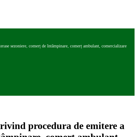
terase sezoniere, comerț de întâmpinare, comerț ambulant, comercializare
rivind procedura de emitere a
întâmpinare, comerț ambulant,