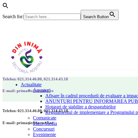
Search for:
Search Button
Telefon: 021.314.46.80, 021.314.43.18
Actualitate
Anunțuri
E-mail: primarie@sector5.ro
Afișare în cadrul procedurii de evaluare a impac
ANUNȚURI PENTRU INFORMAREA PUBLI
Hotarari de stabilire a despagubirilor
Telefon: 021.314.46.80, 021.314.43.18
Regulamentul de implementare a Programului pen
Comunicate
E-mail: primarie@sector5.ro
Mass-Media
Concursuri
Evenimente