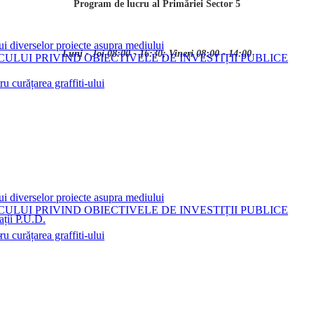
Program de lucru al Primăriei Sector 5
ui diverselor proiecte asupra mediului
Luni - Joi 08:00 - 16:30; Vineri 08:00 - 14:00
LUI PRIVIND OBIECTIVELE DE INVESTIȚII PUBLICE
 curățarea graffiti-ului
ui diverselor proiecte asupra mediului
LUI PRIVIND OBIECTIVELE DE INVESTIȚII PUBLICE
ații P.U.D.
i
 curățarea graffiti-ului