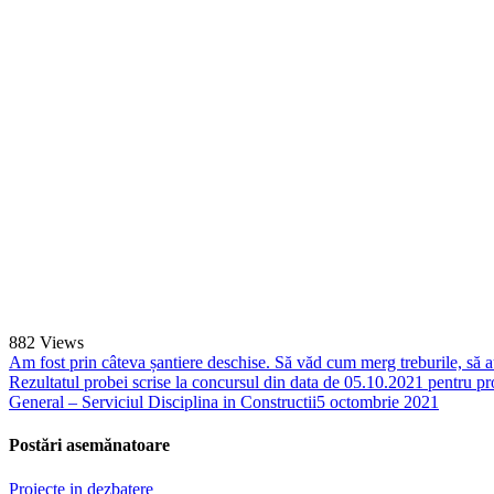
882
Views
Am fost prin câteva șantiere deschise. Să văd cum merg treburile, să aud 
Rezultatul probei scrise la concursul din data de 05.10.2021 pentru pr
General – Serviciul Disciplina in Constructii
5 octombrie 2021
Postări asemănatoare
Proiecte in dezbatere