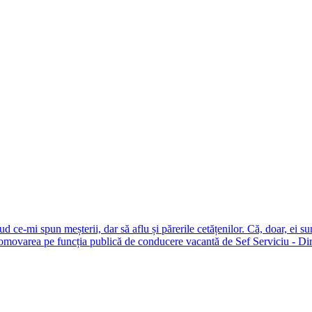
ce-mi spun meșterii, dar să aflu și părerile cetățenilor. Că, doar, ei sun
omovarea pe funcția publică de conducere vacantă de Sef Serviciu - Dire