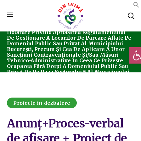
Home
Proiecte In Dezbatere
Anunț+Proces-Verbal De Afișare + Proiect De
Hotărâre Privind Aprobarea Regulamentului
De Gestionare A Locurilor De Parcare Aflate Pe
Domeniul Public Sau Privat Al Municipiului
Deschi
București, Precum Și Cea De Aplicare A Unor
Sancțiuni Contravenționale Și/sau Măsuri
Tehnico-Administrative În Ceea Ce Privește
Ocuparea Fără Drept A Domeniului Public Sau
Privat De Pe Raza Sectorului 5 Al Municipiului
București Cu Autovehicule De Orice Tip
Proiecte in dezbatere
Anunț+Proces-verbal
de afișare + Proiect de