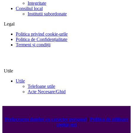
Integritate
Consiliul local
Institutii subordonate
Legal
Politica privind cookie-urile
Politica de Confidențialitate
Termeni și condiții
Utile
Utile
Telefoane utile
Acte Necesare/Ghid
Prelucrarea datelor cu caracter personal
|
Politica de utilizare
cookie-uri