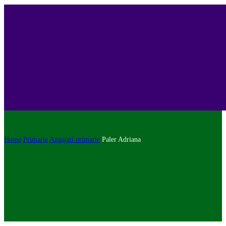
Home
Primarie
Angajati primarie
Paler Adriana