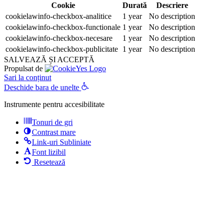
Cookie
Durată
Descriere
cookielawinfo-checkbox-analitice
1 year
No description
cookielawinfo-checkbox-functionale
1 year
No description
cookielawinfo-checkbox-necesare
1 year
No description
cookielawinfo-checkbox-publicitate
1 year
No description
SALVEAZĂ ȘI ACCEPTĂ
Propulsat de
Sari la conținut
Deschide bara de unelte
Instrumente pentru accesibilitate
Tonuri de gri
Contrast mare
Link-uri Subliniate
Font lizibil
Resetează