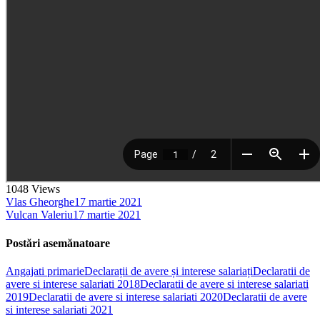
1048
Views
Vlas Gheorghe
17 martie 2021
Vulcan Valeriu
17 martie 2021
Postări asemănatoare
Angajati primarie
Declarații de avere și interese salariați
Declaratii de
avere si interese salariati 2018
Declaratii de avere si interese salariati
2019
Declaratii de avere si interese salariati 2020
Declaratii de avere
si interese salariati 2021