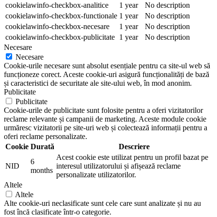
cookielawinfo-checkbox-analitice
1 year
No description
cookielawinfo-checkbox-functionale
1 year
No description
cookielawinfo-checkbox-necesare
1 year
No description
cookielawinfo-checkbox-publicitate
1 year
No description
Necesare
Necesare
Cookie-urile necesare sunt absolut esențiale pentru ca site-ul web să
funcționeze corect. Aceste cookie-uri asigură funcționalități de bază
și caracteristici de securitate ale site-ului web, în mod anonim.
Publicitate
Publicitate
Cookie-urile de publicitate sunt folosite pentru a oferi vizitatorilor
reclame relevante și campanii de marketing. Aceste module cookie
urmăresc vizitatorii pe site-uri web și colectează informații pentru a
oferi reclame personalizate.
Cookie
Durată
Descriere
Acest cookie este utilizat pentru un profil bazat pe
6
NID
interesul utilizatorului și afișează reclame
months
personalizate utilizatorilor.
Altele
Altele
Alte cookie-uri neclasificate sunt cele care sunt analizate și nu au
fost încă clasificate într-o categorie.