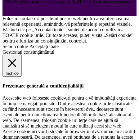
Primăria Sectorului 5 București
©️
2021. Toate drepturile rezervate.
Folosim cookie-uri pe site-ul nostru web pentru a vă oferi cea mai
relevantă experiență, amintindu-vă preferințele și repetând vizitele.
Făcând clic pe „Acceptați toate”, sunteți de acord cu utilizarea
TOATE cookie-urile. Cu toate acestea, puteți vizita „Setări cookie”
pentru a furniza un consimțământ controlat.
Setări cookie
Acceptați toate
Gestionați consimțământul
Închide
Prezentare generală a confidențialității
Acest site web folosește cookie-uri pentru a vă îmbunătăți experiența
în timp ce navigați prin site. Dintre acestea, cookie-urile clasificate
ca fiind necesare sunt stocate în browserul dvs., deoarece sunt
esențiale pentru funcționarea funcționalităților de bază ale site-ului
web. De asemenea, folosim cookie-uri terțe care ne ajută să
analizăm și să înțelegem modul în care utilizați acest site web.
Aceste cookie-uri vor fi stocate în browser-ul dvs. numai cu acordul
dumneavoastră. De asemenea, aveți opțiunea de a renunța la aceste