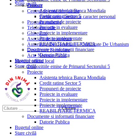
Stare civilă
Proiecte
Contact
Asistenta tehnica Banca Mondiala
Centrul de confidențialitate
Credit rating Sector 5
Prelucrarea datelor cu caracter personal
Propuneri de proiecte
Program audiențe
Proiecte in evaluare
Telefoane utile
Proiecte in implementare
Ghișeul.ro
Proiecte implementate
Asociații de proprietari
REABILITARE TERMICA
Autorizații De Construire – Certificate De Urbanism
Documente si informatii financiare
Descărcare Formulare
Datorie Publica
Acte Necesare/Ghid
Bugetul online
Monitor oficial local
Stare civilă
Dispozitiile emise de Primarul Sectorului 5
Proiecte
Asistenta tehnica Banca Mondiala
Credit rating Sector 5
Propuneri de proiecte
Proiecte in evaluare
Proiecte in implementare
Proiecte implementate
REABILITARE TERMICA
Documente si informatii financiare
Datorie Publica
Bugetul online
Stare civilă