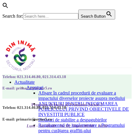
Search for:
Search Button
Telefon: 021.314.46.80, 021.314.43.18
Actualitate
Anunțuri
E-mail: primarie@sector5.ro
Afișare în cadrul procedurii de evaluare a
impactului diverselor proiecte asupra mediului
ANUNȚURI PENTRU INFORMAREA
Program de lucru al Primăriei Sector 5
Telefon: 021.314.46.80, 021.314.43.18
PUBLICULUI PRIVIND OBIECTIVELE DE
INVESTIȚII PUBLICE
E-mail: primarie@sector5.ro
Hotarari de stabilire a despagubirilor
Regulamentul de implementare a Programului
Luni - Joi 08:00 - 16:30; Vineri 08:00 - 14:00
pentru curățarea graffiti-ului