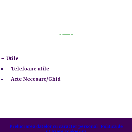
Utile
Utile
Telefoane utile
Acte Necesare/Ghid
Prelucrarea datelor cu caracter personal
|
Politica de
utilizare cookie-uri