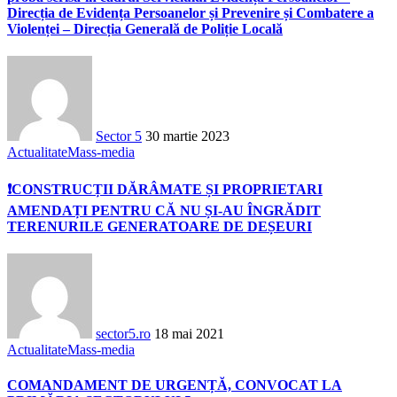
Direcția de Evidența Persoanelor și Prevenire și Combatere a
Violenței – Direcția Generală de Poliție Locală
Sector 5
30 martie 2023
Actualitate
Mass-media
❗CONSTRUCȚII DĂRÂMATE ȘI PROPRIETARI
AMENDAȚI PENTRU CĂ NU ȘI-AU ÎNGRĂDIT
TERENURILE GENERATOARE DE DEȘEURI
sector5.ro
18 mai 2021
Actualitate
Mass-media
COMANDAMENT DE URGENȚĂ, CONVOCAT LA