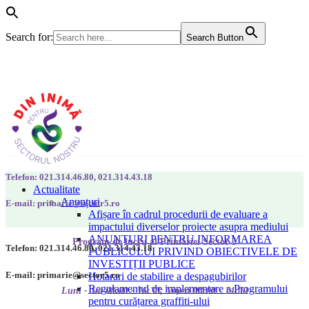
Search for:
Search Button
Telefon: 021.314.46.80, 021.314.43.18
Actualitate
Anunțuri
E-mail: primarie@sector5.ro
Afișare în cadrul procedurii de evaluare a
impactului diverselor proiecte asupra mediului
ANUNȚURI PENTRU INFORMAREA
Program de lucru al Primăriei Sector 5
Telefon: 021.314.46.80, 021.314.43.18
PUBLICULUI PRIVIND OBIECTIVELE DE
INVESTIȚII PUBLICE
E-mail: primarie@sector5.ro
Hotarari de stabilire a despagubirilor
Regulamentul de implementare a Programului
Luni - Joi 08:00 - 16:30; Vineri 08:00 - 14:00
pentru curățarea graffiti-ului