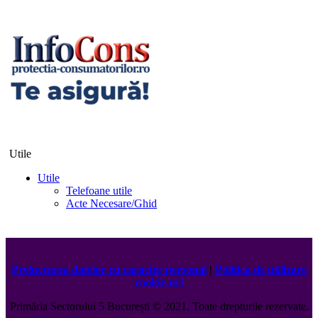
Utile
Utile
Telefoane utile
Acte Necesare/Ghid
Prelucrarea datelor cu caracter personal
|
Politica de utilizare
cookie-uri
Primăria Sectorului 5 București
©️
2021. Toate drepturile rezervate.