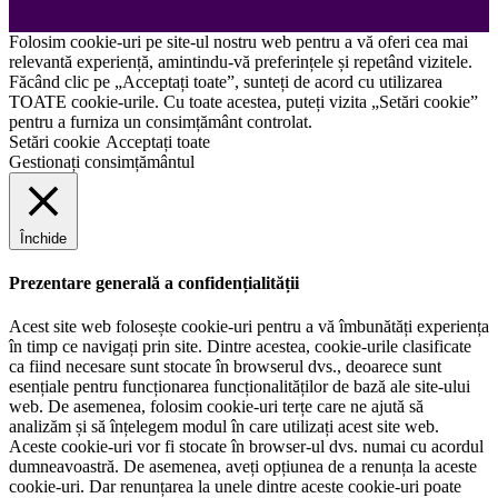
Folosim cookie-uri pe site-ul nostru web pentru a vă oferi cea mai
relevantă experiență, amintindu-vă preferințele și repetând vizitele.
Făcând clic pe „Acceptați toate”, sunteți de acord cu utilizarea
TOATE cookie-urile. Cu toate acestea, puteți vizita „Setări cookie”
pentru a furniza un consimțământ controlat.
Setări cookie
Acceptați toate
Gestionați consimțământul
Închide
Prezentare generală a confidențialității
Acest site web folosește cookie-uri pentru a vă îmbunătăți experiența
în timp ce navigați prin site. Dintre acestea, cookie-urile clasificate
ca fiind necesare sunt stocate în browserul dvs., deoarece sunt
esențiale pentru funcționarea funcționalităților de bază ale site-ului
web. De asemenea, folosim cookie-uri terțe care ne ajută să
analizăm și să înțelegem modul în care utilizați acest site web.
Aceste cookie-uri vor fi stocate în browser-ul dvs. numai cu acordul
dumneavoastră. De asemenea, aveți opțiunea de a renunța la aceste
cookie-uri. Dar renunțarea la unele dintre aceste cookie-uri poate