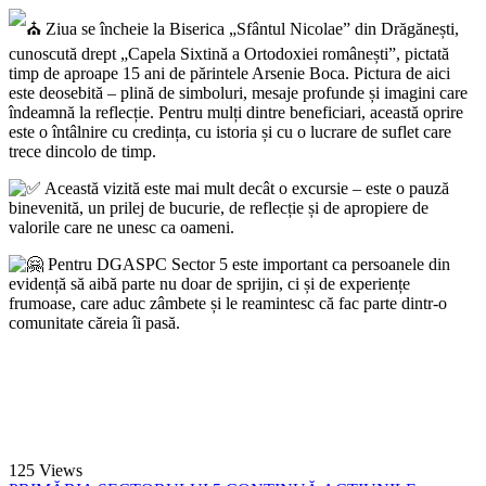
Ziua se încheie la Biserica „Sfântul Nicolae” din Drăgănești,
cunoscută drept „Capela Sixtină a Ortodoxiei românești”, pictată
timp de aproape 15 ani de părintele Arsenie Boca. Pictura de aici
este deosebită – plină de simboluri, mesaje profunde și imagini care
îndeamnă la reflecție. Pentru mulți dintre beneficiari, această oprire
este o întâlnire cu credința, cu istoria și cu o lucrare de suflet care
trece dincolo de timp.
Această vizită este mai mult decât o excursie – este o pauză
binevenită, un prilej de bucurie, de reflecție și de apropiere de
valorile care ne unesc ca oameni.
Pentru DGASPC Sector 5 este important ca persoanele din
evidență să aibă parte nu doar de sprijin, ci și de experiențe
frumoase, care aduc zâmbete și le reamintesc că fac parte dintr-o
comunitate căreia îi pasă.
125
Views