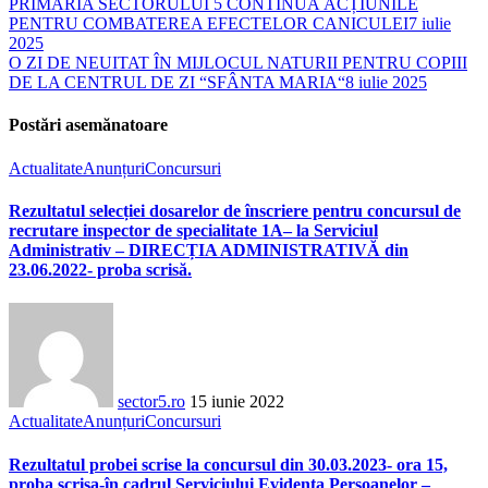
PRIMĂRIA SECTORULUI 5 CONTINUĂ ACȚIUNILE
PENTRU COMBATEREA EFECTELOR CANICULEI
7 iulie
2025
O ZI DE NEUITAT ÎN MIJLOCUL NATURII PENTRU COPIII
DE LA CENTRUL DE ZI “SFÂNTA MARIA“
8 iulie 2025
Postări asemănatoare
Actualitate
Anunțuri
Concursuri
Rezultatul selecției dosarelor de înscriere pentru concursul de
recrutare inspector de specialitate 1A– la Serviciul
Administrativ – DIRECȚIA ADMINISTRATIVĂ din
23.06.2022- proba scrisă.
sector5.ro
15 iunie 2022
Actualitate
Anunțuri
Concursuri
Rezultatul probei scrise la concursul din 30.03.2023- ora 15,
proba scrisa-în cadrul Serviciului Evidența Persoanelor –