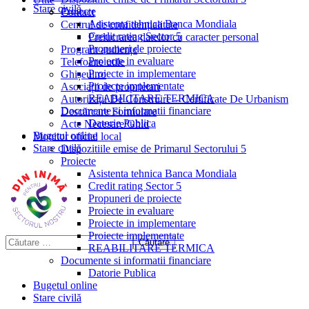
Stare civilă
Proiecte
Contact
Asistenta tehnica Banca Mondiala
Centrul de confidențialitate
Credit rating Sector 5
Prelucrarea datelor cu caracter personal
Propuneri de proiecte
Program audiențe
Proiecte in evaluare
Telefoane utile
Proiecte in implementare
Ghișeul.ro
Proiecte implementate
Asociații de proprietari
REABILITARE TERMICA
Autorizații De Construire – Certificate De Urbanism
Documente si informatii financiare
Descărcare Formulare
Datorie Publica
Acte Necesare/Ghid
Bugetul online
Monitor oficial local
Stare civilă
Dispozitiile emise de Primarul Sectorului 5
Proiecte
Asistenta tehnica Banca Mondiala
Credit rating Sector 5
Propuneri de proiecte
Proiecte in evaluare
Proiecte in implementare
Proiecte implementate
REABILITARE TERMICA
Documente si informatii financiare
Datorie Publica
Bugetul online
Stare civilă