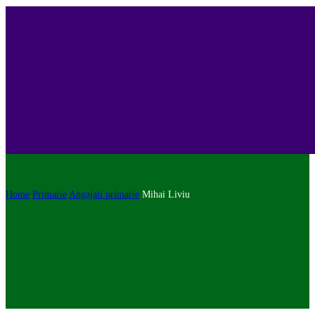
Home
Primarie
Angajati primarie
Mihai Liviu