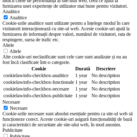
indicii cheie de performanță ai site-ului web, ceea ce ajută la
furnizarea unei experiențe de utilizator mai bune pentru vizitatori.
Analitice
Analitice
Cookie-urile analitice sunt utilizate pentru a înțelege modul în care
vizitatorii interacționează cu site-ul web. Aceste cookie-uri ajută la
furnizarea de informații despre valori, numărul de vizitatori, rata de
respingere, sursa de trafic etc.
Altele
Altele
Alte cookie-uri neclasificate sunt cele care sunt analizate și nu au
fost încă clasificate într-o categorie.
Cookie
Durată
Descriere
cookielawinfo-checkbox-analitice
1 year
No description
cookielawinfo-checkbox-functionale
1 year
No description
cookielawinfo-checkbox-necesare
1 year
No description
cookielawinfo-checkbox-publicitate
1 year
No description
Necesare
Necesare
Cookie-urile necesare sunt absolut esențiale pentru ca site-ul web să
funcționeze corect. Aceste cookie-uri asigură funcționalități de bază
și caracteristici de securitate ale site-ului web, în mod anonim.
Publicitate
Publicitate