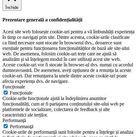
Închide
Prezentare generală a confidențialității
Acest site web folosește cookie-uri pentru a vă îmbunătăți experiența
în timp ce navigați prin site. Dintre acestea, cookie-urile clasificate
ca fiind necesare sunt stocate în browserul dvs., deoarece sunt
esențiale pentru funcționarea funcționalităților de bază ale site-ului
web. De asemenea, folosim cookie-uri terțe care ne ajută să
analizăm și să înțelegem modul în care utilizați acest site web.
Aceste cookie-uri vor fi stocate în browser-ul dvs. numai cu acordul
dumneavoastră. De asemenea, aveți opțiunea de a renunța la aceste
cookie-uri. Dar renunțarea la unele dintre aceste cookie-uri poate
afecta experiența dvs. de navigare.
Funcționale
Funcționale
Cookie-urile funcționale ajută la îndeplinirea anumitor
funcționalități, cum ar fi partajarea conținutului site-ului web pe
platformele de socializare, colectarea de feedback și alte
caracteristici ale terților.
Performanţă
Performanţă
Cookie-urile de performanță sunt folosite pentru a înțelege și analiza