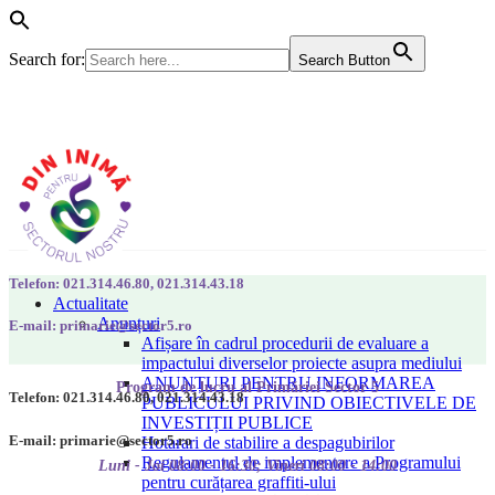
Search for:
Search Button
Telefon: 021.314.46.80, 021.314.43.18
Actualitate
Anunțuri
E-mail: primarie@sector5.ro
Afișare în cadrul procedurii de evaluare a
impactului diverselor proiecte asupra mediului
ANUNȚURI PENTRU INFORMAREA
Program de lucru al Primăriei Sector 5
Telefon: 021.314.46.80, 021.314.43.18
PUBLICULUI PRIVIND OBIECTIVELE DE
INVESTIȚII PUBLICE
E-mail: primarie@sector5.ro
Hotarari de stabilire a despagubirilor
Regulamentul de implementare a Programului
Luni - Joi 08:00 - 16:30; Vineri 08:00 - 14:00
pentru curățarea graffiti-ului