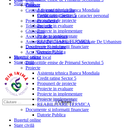
Stare civilă
Proiecte
Contact
Asistenta tehnica Banca Mondiala
Centrul de confidențialitate
Credit rating Sector 5
Prelucrarea datelor cu caracter personal
Propuneri de proiecte
Program audiențe
Proiecte in evaluare
Telefoane utile
Proiecte in implementare
Ghișeul.ro
Proiecte implementate
Asociații de proprietari
REABILITARE TERMICA
Autorizații De Construire – Certificate De Urbanism
Documente si informatii financiare
Descărcare Formulare
Datorie Publica
Acte Necesare/Ghid
Bugetul online
Monitor oficial local
Stare civilă
Dispozitiile emise de Primarul Sectorului 5
Proiecte
Asistenta tehnica Banca Mondiala
Credit rating Sector 5
Propuneri de proiecte
Proiecte in evaluare
Proiecte in implementare
Proiecte implementate
REABILITARE TERMICA
Documente si informatii financiare
Datorie Publica
Bugetul online
Stare civilă