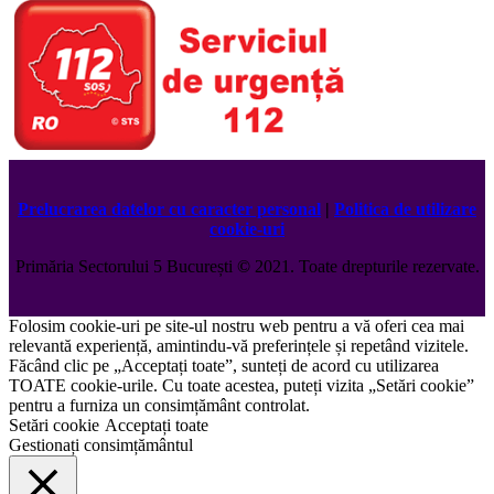
Prelucrarea datelor cu caracter personal
|
Politica de utilizare
cookie-uri
Primăria Sectorului 5 București
©️
2021. Toate drepturile rezervate.
Folosim cookie-uri pe site-ul nostru web pentru a vă oferi cea mai
relevantă experiență, amintindu-vă preferințele și repetând vizitele.
Făcând clic pe „Acceptați toate”, sunteți de acord cu utilizarea
TOATE cookie-urile. Cu toate acestea, puteți vizita „Setări cookie”
pentru a furniza un consimțământ controlat.
Setări cookie
Acceptați toate
Gestionați consimțământul