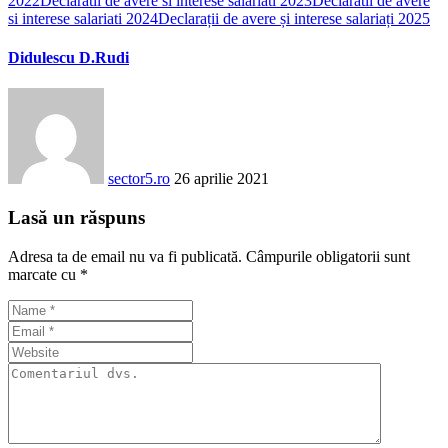
2022
Declaratii de avere si interese salariati 2023
Declaratii de avere
si interese salariati 2024
Declarații de avere și interese salariați 2025
Didulescu D.Rudi
sector5.ro
26 aprilie 2021
Lasă un răspuns
Adresa ta de email nu va fi publicată.
Câmpurile obligatorii sunt
marcate cu
*