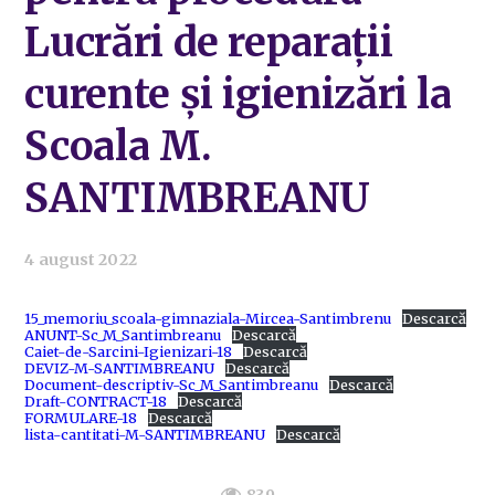
Lucrări de reparații
curente și igienizări la
Scoala M.
SANTIMBREANU
4 august 2022
15_memoriu_scoala-gimnaziala-Mircea-Santimbrenu
Descarcă
ANUNT-Sc_M_Santimbreanu
Descarcă
Caiet-de-Sarcini-Igienizari-18
Descarcă
DEVIZ-M-SANTIMBREANU
Descarcă
Document-descriptiv-Sc_M_Santimbreanu
Descarcă
Draft-CONTRACT-18
Descarcă
FORMULARE-18
Descarcă
lista-cantitati-M-SANTIMBREANU
Descarcă
839