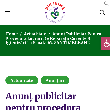
Home
Actualitate
Anunț Publicitar Pentru
Deschi
Procedura Lucrări De Reparații Curente Și
Igienizări La Scoala M. SANTIMBREANU
Actualitate
Anunțuri
Anunț publicitar
pentru procedura