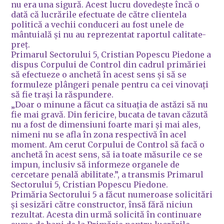
nu era una sigură. Acest lucru dovedește încă o
dată că lucrările efectuate de către clientela
politică a vechii conduceri au fost unele de
mântuială și nu au reprezentat raportul calitate-
preț.
Primarul Sectorului 5, Cristian Popescu Piedone a
dispus Corpului de Control din cadrul primăriei
să efectueze o anchetă în acest sens și să se
formuleze plângeri penale pentru ca cei vinovați
să fie trași la răspundere.
„Doar o minune a făcut ca situația de astăzi să nu
fie mai gravă. Din fericire, bucata de tavan căzută
nu a fost de dimensiuni foarte mari și mai ales,
nimeni nu se afla în zona respectivă în acel
moment. Am cerut Corpului de Control să facă o
anchetă în acest sens, să ia toate măsurile ce se
impun, inclusiv să informeze organele de
cercetare penală abilitate.”, a transmis Primarul
Sectorului 5, Cristian Popescu Piedone.
Primăria Sectorului 5 a făcut numeroase solicitări
și sesizări către constructor, însă fără niciun
rezultat. Acesta din urmă solicită în continuare