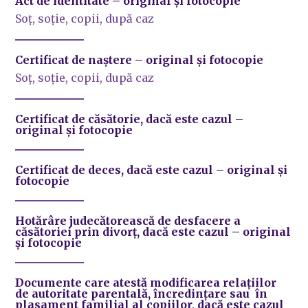
Act de identitate
– original și fotocopie
Soț, soție, copii, după caz
Certificat de naștere
– original și fotocopie
Soț, soție, copii, după caz
Certificat de căsătorie,
dacă este cazul
–
original și fotocopie
Certificat de deces,
dacă este cazul
– original și
fotocopie
Hotărâre judecătorească de desfacere a
căsătoriei prin divorţ,
dacă este cazul
– original
și fotocopie
Documente care atestă modificarea relațiilor
de autoritate parentală, încredințare sau în
plasament familial al copiilor,
dacă este cazul