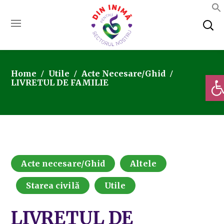
Home
Utile
Acte Necesare/Ghid
Deschi
LIVRETUL DE FAMILIE
Acte necesare/Ghid
Altele
Starea civilă
Utile
LIVRETUL DE