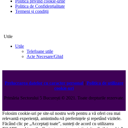
Politica privind cookie-urile
Politica de Confidențialitate
Termeni și condiții
Utile
Utile
Telefoane utile
Acte Necesare/Ghid
Prelucrarea datelor cu caracter personal
|
Politica de utilizare
cookie-uri
Primăria Sectorului 5 București
©️
2021. Toate drepturile rezervate.
Folosim cookie-uri pe site-ul nostru web pentru a vă oferi cea mai
relevantă experiență, amintindu-vă preferințele și repetând vizitele.
Făcând clic pe „Acceptați toate”, sunteți de acord cu utilizarea