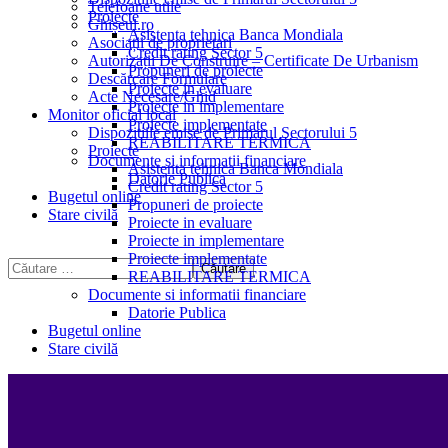
Telefoane utile
Proiecte
Ghișeul.ro
Asistenta tehnica Banca Mondiala
Asociații de proprietari
Credit rating Sector 5
Autorizații De Construire – Certificate De Urbanism
Propuneri de proiecte
Descărcare Formulare
Proiecte in evaluare
Acte Necesare/Ghid
Proiecte in implementare
Monitor oficial local
Proiecte implementate
Dispozitiile emise de Primarul Sectorului 5
REABILITARE TERMICA
Proiecte
Documente si informatii financiare
Asistenta tehnica Banca Mondiala
Datorie Publica
Credit rating Sector 5
Bugetul online
Propuneri de proiecte
Stare civilă
Proiecte in evaluare
Proiecte in implementare
Proiecte implementate
REABILITARE TERMICA
Documente si informatii financiare
Datorie Publica
Bugetul online
Stare civilă