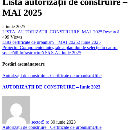
Listă autorizații de construire –
MAI 2025
2 iunie 2025
LISTA_AUTORIZATII_CONSTRUIRE_MAI_2025
Descarcă
499
Views
Listă certificate de urbanism – MAI 2025
2 iunie 2025
Proiectul Componentei integrale a planului de selecție în cadrul
societății Infrastructură S5 S.A
2 iunie 2025
Postări asemănatoare
Autorizații de construire - Certificate de urbanism
Utile
AUTORIZAȚII DE CONSTRUIRE – Iunie 2023
sector5.ro
30 iunie 2023
Autorizații de construire - Certificate de urbanism
Utile