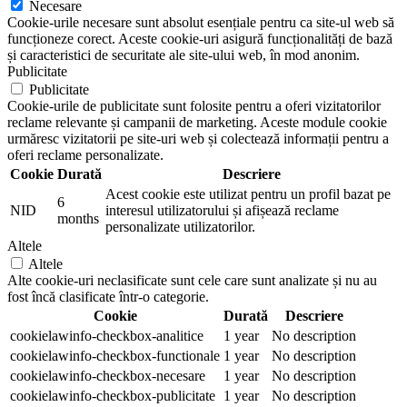
Necesare
Cookie-urile necesare sunt absolut esențiale pentru ca site-ul web să
funcționeze corect. Aceste cookie-uri asigură funcționalități de bază
și caracteristici de securitate ale site-ului web, în mod anonim.
Publicitate
Publicitate
Cookie-urile de publicitate sunt folosite pentru a oferi vizitatorilor
reclame relevante și campanii de marketing. Aceste module cookie
urmăresc vizitatorii pe site-uri web și colectează informații pentru a
oferi reclame personalizate.
Cookie
Durată
Descriere
Acest cookie este utilizat pentru un profil bazat pe
6
NID
interesul utilizatorului și afișează reclame
months
personalizate utilizatorilor.
Altele
Altele
Alte cookie-uri neclasificate sunt cele care sunt analizate și nu au
fost încă clasificate într-o categorie.
Cookie
Durată
Descriere
cookielawinfo-checkbox-analitice
1 year
No description
cookielawinfo-checkbox-functionale
1 year
No description
cookielawinfo-checkbox-necesare
1 year
No description
cookielawinfo-checkbox-publicitate
1 year
No description