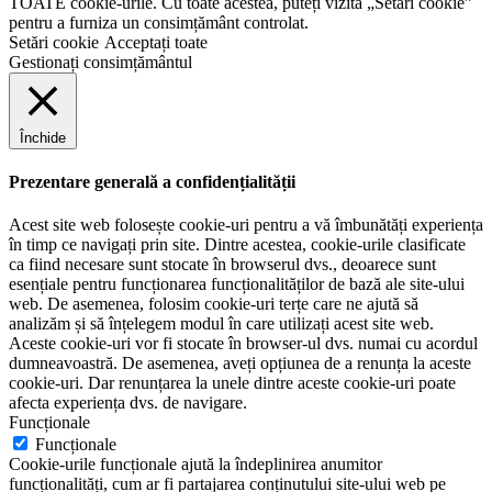
TOATE cookie-urile. Cu toate acestea, puteți vizita „Setări cookie”
pentru a furniza un consimțământ controlat.
Setări cookie
Acceptați toate
Gestionați consimțământul
Închide
Prezentare generală a confidențialității
Acest site web folosește cookie-uri pentru a vă îmbunătăți experiența
în timp ce navigați prin site. Dintre acestea, cookie-urile clasificate
ca fiind necesare sunt stocate în browserul dvs., deoarece sunt
esențiale pentru funcționarea funcționalităților de bază ale site-ului
web. De asemenea, folosim cookie-uri terțe care ne ajută să
analizăm și să înțelegem modul în care utilizați acest site web.
Aceste cookie-uri vor fi stocate în browser-ul dvs. numai cu acordul
dumneavoastră. De asemenea, aveți opțiunea de a renunța la aceste
cookie-uri. Dar renunțarea la unele dintre aceste cookie-uri poate
afecta experiența dvs. de navigare.
Funcționale
Funcționale
Cookie-urile funcționale ajută la îndeplinirea anumitor
funcționalități, cum ar fi partajarea conținutului site-ului web pe