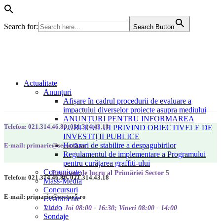
Search for:
Search Button
Actualitate
Anunțuri
Afișare în cadrul procedurii de evaluare a
impactului diverselor proiecte asupra mediului
ANUNȚURI PENTRU INFORMAREA
Telefon: 021.314.46.80, 021.314.43.18
PUBLICULUI PRIVIND OBIECTIVELE DE
INVESTIȚII PUBLICE
Hotarari de stabilire a despagubirilor
E-mail: primarie@sector5.ro
Regulamentul de implementare a Programului
pentru curățarea graffiti-ului
Comunicate
Program de lucru al Primăriei Sector 5
Telefon: 021.314.46.80, 021.314.43.18
Mass-Media
Concursuri
E-mail: primarie@sector5.ro
Evenimente
Video
Luni - Joi 08:00 - 16:30; Vineri 08:00 - 14:00
Sondaje