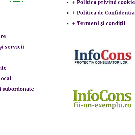
Politica privind cookie
Primarie
Politica de Confidenția
Termeni și condiții
re
și servicii
ate
local
ii subordonate