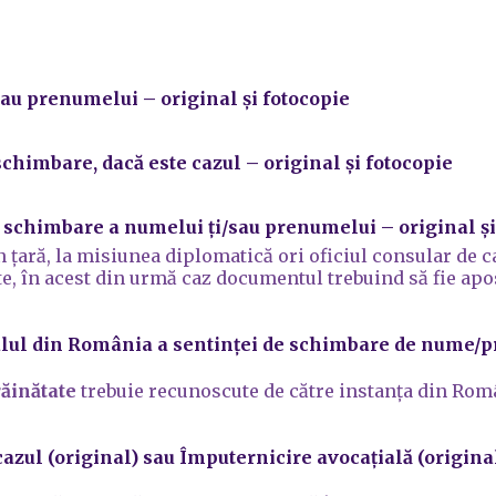
u prenumelui – original și fotocopie
 schimbare,
dacă este cazul
– original și fotocopie
e schimbare a numelui ți/sau prenumelui
– original ș
n ţară, la misiunea diplomatică ori oficiul consular de c
ate, în acest din urmă caz documentul trebuind să fie apo
nalul din România a sentinţei de schimbare de nume
răinătate
trebuie recunoscute de către instanța din Rom
 cazul (original) sau
Împuternicire avocațială (original