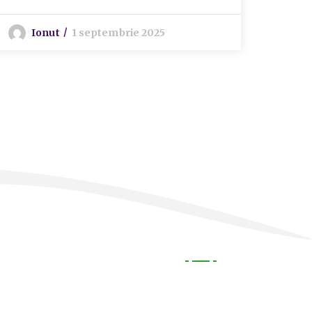
Ionut
1 septembrie 2025
S
Utile