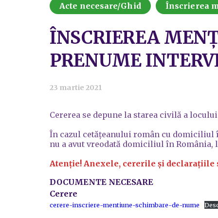
Acte necesare/Ghid
Înscrierea m
ÎNSCRIEREA MENȚ
PRENUME INTERVE
23 martie 2021
Cererea se depune la starea civilă a locului
În cazul cetățeanului român cu domiciliul î
nu a avut vreodată domiciliul în România, la
Atenție! Anexele, cererile și declarațiile 
DOCUMENTE NECESARE
Cerere
cerere-inscriere-mentiune-schimbare-de-nume
Des