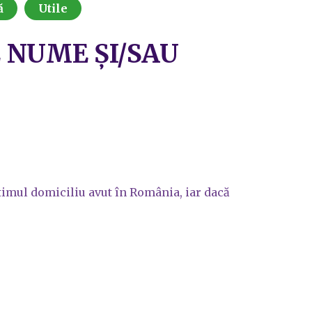
ă
Utile
 NUME ŞI/SAU
ltimul domiciliu avut în România, iar dacă