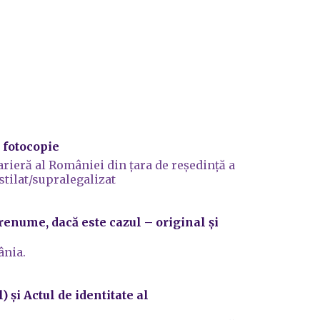
i fotocopie
arieră al României din ţara de reşedinţă a
stilat/supralegalizat
/prenume,
dacă este cazul
– original și
ânia.
) ș
i
Actul de identitate
al