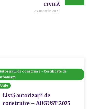
CIVILĂ
23 martie 2021
Autorizații de construire - Certificate de
Acorduri
urbanism
Acte ne
Utile
domeniul
Listă autorizații de
Acor
construire – AUGUST 2025
30.0