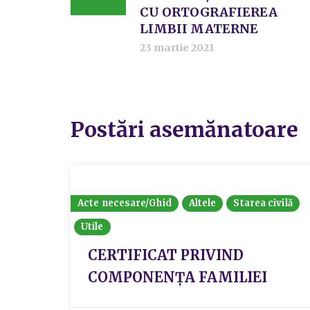
CU ORTOGRAFIEREA
LIMBII MATERNE
23 martie 2021
Postări asemănatoare
Acte necesare/Ghid
Altele
Starea civilă
Utile
CERTIFICAT PRIVIND
COMPONENȚA FAMILIEI