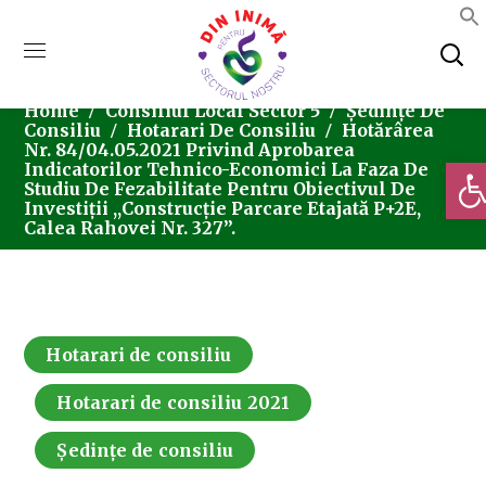
Home
Consiliul Local Sector 5
Ședințe De
Consiliu
Hotarari De Consiliu
Hotărârea
Nr. 84/04.05.2021 Privind Aprobarea
Deschi
Indicatorilor Tehnico-Economici La Faza De
Studiu De Fezabilitate Pentru Obiectivul De
Investiții ,,Construcție Parcare Etajată P+2E,
Calea Rahovei Nr. 327”.
Hotarari de consiliu
Hotarari de consiliu 2021
Ședințe de consiliu