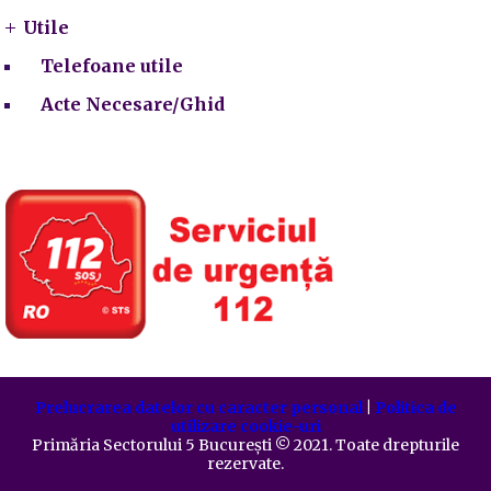
Utile
Telefoane utile
Acte Necesare/Ghid
Prelucrarea datelor cu caracter personal
|
Politica de
utilizare cookie-uri
Primăria Sectorului 5 București
©️
2021. Toate drepturile
rezervate.