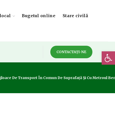
local
Bugetul online
Stare civilă
Deschide 
CONTACTAȚI-NE
loace De Transport În Comun De Suprafaţă Şi Cu Metroul Benefi