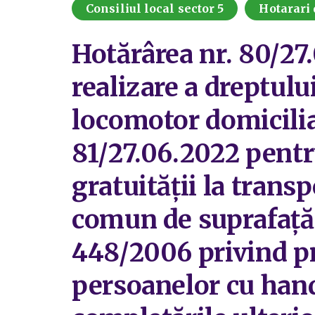
Consiliul local sector 5
Hotarari 
Hotărârea nr. 80/27
realizare a dreptulu
locomotor domiciliat
81/27.06.2022 pentr
gratuităţii la trans
comun de suprafaţă ş
448/2006 privind pr
persoanelor cu handi