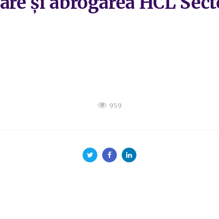
are și abrogarea HCL Secto
959