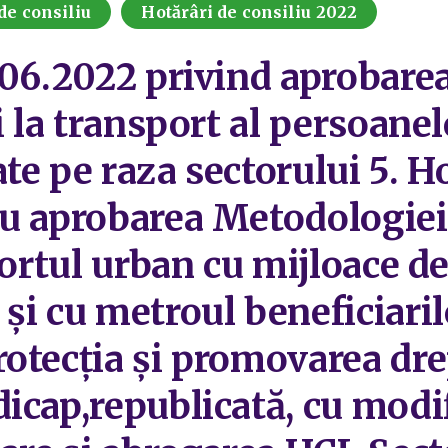
de consiliu
Hotărâri de consiliu 2022
.06.2022 privind aprobarea
i la transport al persoane
e pe raza sectorului 5. Ho
u aprobarea Metodologiei
portul urban cu mijloace d
i cu metroul beneficiarilo
otecţia şi promovarea dre
cap,republicată, cu modifi