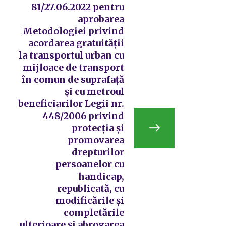
81/27.06.2022 pentru
aprobarea
Metodologiei privind
acordarea gratuităţii
la transportul urban cu
mijloace de transport
în comun de suprafaţă
şi cu metroul
beneficiarilor Legii nr.
448/2006 privind
protecţia şi
promovarea
drepturilor
persoanelor cu
handicap,
republicată, cu
modificările şi
completările
ulterioare și abrogarea