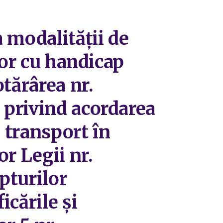
 modalității de
lor cu handicap
tărârea nr.
 privind acordarea
e transport în
r Legii nr.
pturilor
cările şi