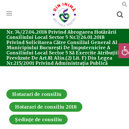
Home
Consiliul Local Sector 5
Ședințe De
Consiliu
Hotarari De Consiliu
Hotărârea
Nr. 74/27.04.2018 Privind Abrogarea Hotărârii
Consiliului Local Sector 5 Nr.7/26.01.2018
Privind Solicitarea Către Consiliul General Al
Deschi
Municipiului București De Împuternicire A
Consiliului Local Sector 5 Să Exercite Atribuțiile
Prevăzute De Art.81 Alin.(2) Lit. F) Din Legea
Nr.215/2001 Privind Administrația Publică
Locală
Hotarari de consiliu
Hotarari de consiliu 2018
Ședințe de consiliu