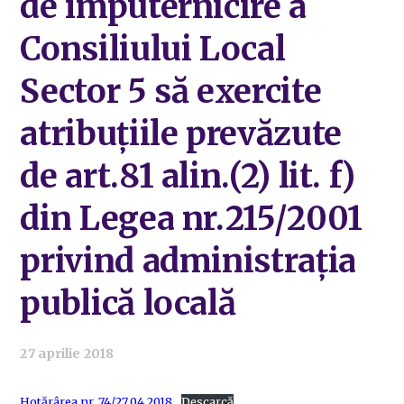
de împuternicire a
Consiliului Local
Sector 5 să exercite
atribuțiile prevăzute
de art.81 alin.(2) lit. f)
din Legea nr.215/2001
privind administrația
publică locală
27 aprilie 2018
Hotărârea nr. 74/27.04.2018
Descarcă