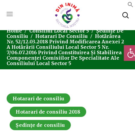
Home
Consiliul Local Sector 5
Ședințe De
Consiliu
Hotarari De Consiliu
Hotărârea
Nr. 52/12.03.2018 Privind Modificarea Anexei 2
Deschi
A Hotărârii Consiliului Local Sector 5 Nr.
7/06.07.2016 Privind Constituirea Și Stabilirea
Componenței Comisiilor De Specialitate Ale
Consiliului Local Sector 5
Hotarari de consiliu
Hotarari de consiliu 2018
Ședințe de consiliu