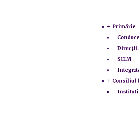
Primărie
Conduce
Direcții 
SCIM
Integrit
Consiliul 
Institut