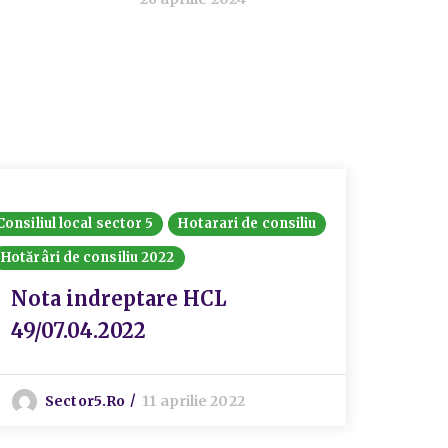
Consiliul local sector 5
Hotarari de consiliu
Hotarari
Hotărâri de consiliu 2022
Ședințe 
Nota indreptare HCL
Hotă
49/07.04.2022
priv
inte
spec
Sector5.ro
11 aprilie 2022
Sect