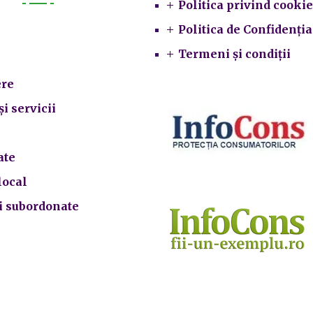
Politica privind cookie
Primarie
Politica de Confidenția
Termeni și condiții
re
și servicii
ate
local
ii subordonate