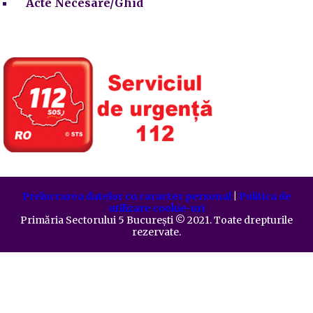
Acte Necesare/Ghid
Prelucrarea datelor cu caracter personal
|
Politica de
utilizare cookie-uri
Primăria Sectorului 5 București
©️
2021. Toate drepturile
rezervate.