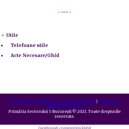
Utile
Utile
Telefoane utile
Acte Necesare/Ghid
Prelucrarea datelor cu caracter personal
|
Politica de
utilizare cookie-uri
Primăria Sectorului 5 București
©️
2021. Toate drepturile
rezervate.
Gestionați consimțământul