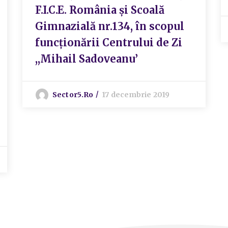
F.I.C.E. România și Scoală
Gimnazială nr.134, în scopul
funcționării Centrului de Zi
,,Mihail Sadoveanu’
Sector5.ro
17 decembrie 2019