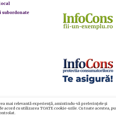
local
ii subordonate
cea mai relevantă experiență, amintindu-vă preferințele și
crarea datelor cu caracter personal
|
Politica de utilizare cook
 de acord cu utilizarea TOATE cookie-urile. Cu toate acestea, pu
rimăria Sectorului 5 București
©️
2021. Toate drepturile rezervat
ontrolat.