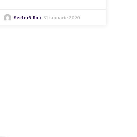
Sector5.ro
31 ianuarie 2020
S