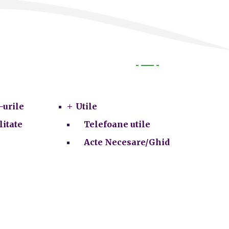
Utile
-urile
Utile
litate
Telefoane utile
Acte Necesare/Ghid