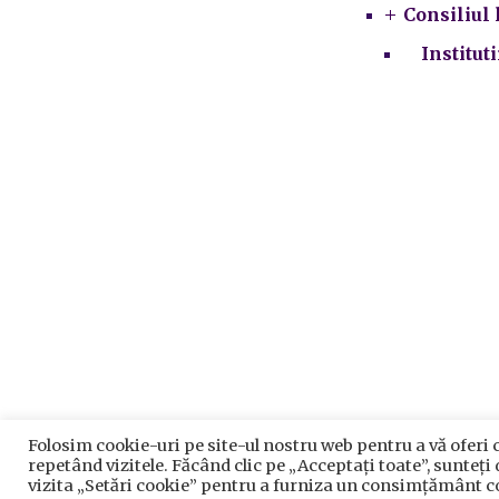
Consiliul 
Institut
Folosim cookie-uri pe site-ul nostru web pentru a vă oferi 
Prelu
repetând vizitele. Făcând clic pe „Acceptați toate”, sunteți
P
vizita „Setări cookie” pentru a furniza un consimțământ c