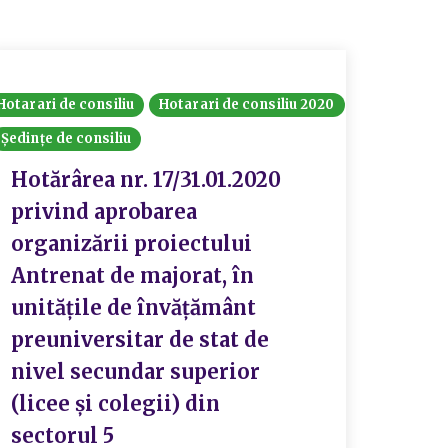
Hotarari de consiliu
Hotarari de consiliu 2020
Consiliul
Ședințe de consiliu
Hotărâri
Hotărârea nr. 17/31.01.2020
Hotă
privind aprobarea
priv
organizării proiectului
numă
Antrenat de majorat, în
burs
unitățile de învățământ
din 
preuniversitar de stat de
preu
nivel secundar superior
sect
(licee și colegii) din
II-l
sectorul 5
2022