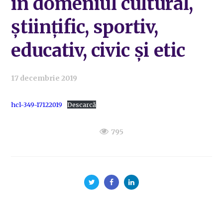
în domeniul cultural,
științific, sportiv,
educativ, civic și etic
17 decembrie 2019
hcl-349-17122019
Descarcă
795