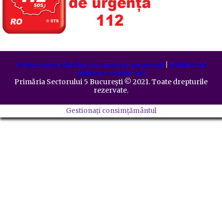
Prelucrarea datelor cu caracter personal
|
Politica de
utilizare cookie-uri
Primăria Sectorului 5 București
©️
2021. Toate drepturile
rezervate.
Gestionați consimțământul