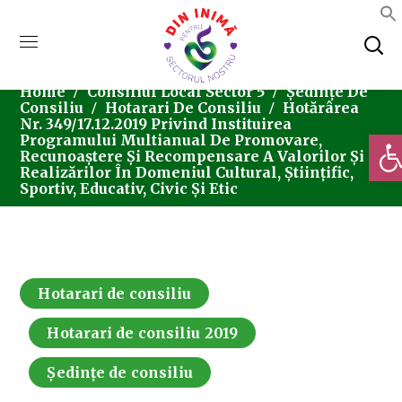
Home
Consiliul Local Sector 5
Ședințe De
Consiliu
Hotarari De Consiliu
Hotărârea
Nr. 349/17.12.2019 Privind Instituirea
Deschi
Programului Multianual De Promovare,
Recunoaștere Și Recompensare A Valorilor Și
Realizărilor În Domeniul Cultural, Științific,
Sportiv, Educativ, Civic Și Etic
Hotarari de consiliu
Hotarari de consiliu 2019
Ședințe de consiliu