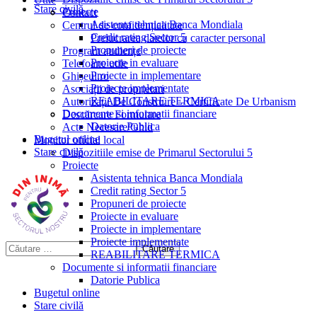
Stare civilă
Proiecte
Contact
Asistenta tehnica Banca Mondiala
Centrul de confidențialitate
Credit rating Sector 5
Prelucrarea datelor cu caracter personal
Propuneri de proiecte
Program audiențe
Proiecte in evaluare
Telefoane utile
Proiecte in implementare
Ghișeul.ro
Proiecte implementate
Asociații de proprietari
REABILITARE TERMICA
Autorizații De Construire – Certificate De Urbanism
Documente si informatii financiare
Descărcare Formulare
Datorie Publica
Acte Necesare/Ghid
Bugetul online
Monitor oficial local
Stare civilă
Dispozitiile emise de Primarul Sectorului 5
Proiecte
Asistenta tehnica Banca Mondiala
Credit rating Sector 5
Propuneri de proiecte
Proiecte in evaluare
Proiecte in implementare
Proiecte implementate
REABILITARE TERMICA
Documente si informatii financiare
Datorie Publica
Bugetul online
Stare civilă