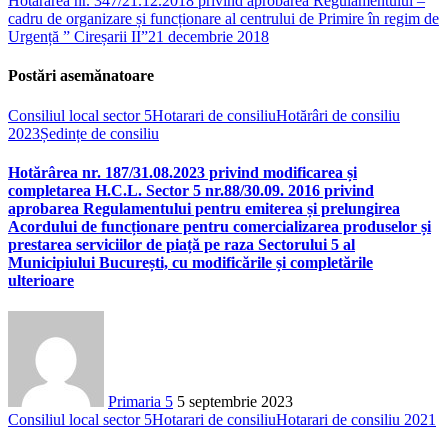
Hotărârea nr. 347/21.12.2018 privind aprobarea Regulamentului –
cadru de organizare și funcționare al centrului de Primire în regim de
Urgență ” Cireșarii II”
21 decembrie 2018
Postări asemănatoare
Consiliul local sector 5
Hotarari de consiliu
Hotărâri de consiliu
2023
Ședințe de consiliu
Hotărârea nr. 187/31.08.2023 privind modificarea și
completarea H.C.L. Sector 5 nr.88/30.09. 2016 privind
aprobarea Regulamentului pentru emiterea și prelungirea
Acordului de funcționare pentru comercializarea produselor și
prestarea serviciilor de piață pe raza Sectorului 5 al
Municipiului București, cu modificările și completările
ulterioare
Primaria 5
5 septembrie 2023
Consiliul local sector 5
Hotarari de consiliu
Hotarari de consiliu 2021