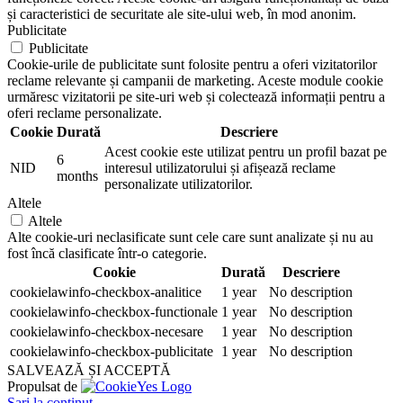
și caracteristici de securitate ale site-ului web, în mod anonim.
Publicitate
Publicitate
Cookie-urile de publicitate sunt folosite pentru a oferi vizitatorilor
reclame relevante și campanii de marketing. Aceste module cookie
urmăresc vizitatorii pe site-uri web și colectează informații pentru a
oferi reclame personalizate.
Cookie
Durată
Descriere
Acest cookie este utilizat pentru un profil bazat pe
6
NID
interesul utilizatorului și afișează reclame
months
personalizate utilizatorilor.
Altele
Altele
Alte cookie-uri neclasificate sunt cele care sunt analizate și nu au
fost încă clasificate într-o categorie.
Cookie
Durată
Descriere
cookielawinfo-checkbox-analitice
1 year
No description
cookielawinfo-checkbox-functionale
1 year
No description
cookielawinfo-checkbox-necesare
1 year
No description
cookielawinfo-checkbox-publicitate
1 year
No description
SALVEAZĂ ȘI ACCEPTĂ
Propulsat de
Sari la conținut