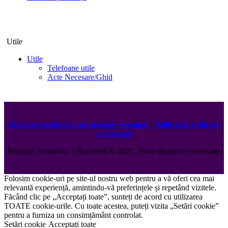
Utile
Utile
Telefoane utile
Acte Necesare/Ghid
Prelucrarea datelor cu caracter personal
|
Politica de utilizare
cookie-uri
Primăria Sectorului 5 București
©️
2021. Toate drepturile rezervate.
Folosim cookie-uri pe site-ul nostru web pentru a vă oferi cea mai
relevantă experiență, amintindu-vă preferințele și repetând vizitele.
Făcând clic pe „Acceptați toate”, sunteți de acord cu utilizarea
TOATE cookie-urile. Cu toate acestea, puteți vizita „Setări cookie”
pentru a furniza un consimțământ controlat.
Setări cookie
Acceptați toate