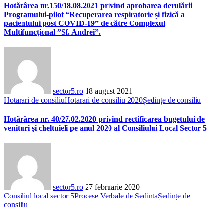
Hotărârea nr.150/18.08.2021 privind aprobarea derulării
Programului-pilot “Recuperarea respiratorie și fizică a
pacientului post COVID-19” de către Complexul
Multifuncțional ”Sf. Andrei”.
sector5.ro
18 august 2021
Hotarari de consiliu
Hotarari de consiliu 2020
Ședințe de consiliu
Hotărârea nr. 40/27.02.2020 privind rectificarea bugetului de
venituri și cheltuieli pe anul 2020 al Consiliului Local Sector 5
sector5.ro
27 februarie 2020
Consiliul local sector 5
Procese Verbale de Sedinta
Ședințe de
consiliu