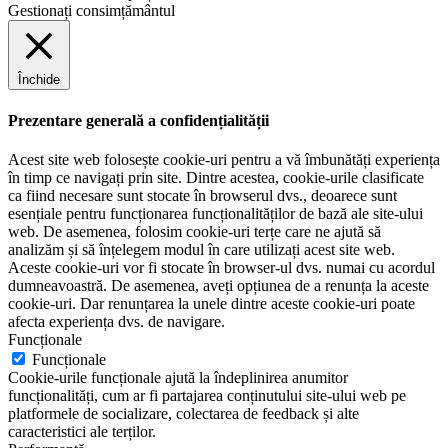
Gestionați consimțământul
Închide
Prezentare generală a confidențialității
Acest site web folosește cookie-uri pentru a vă îmbunătăți experiența
în timp ce navigați prin site. Dintre acestea, cookie-urile clasificate
ca fiind necesare sunt stocate în browserul dvs., deoarece sunt
esențiale pentru funcționarea funcționalităților de bază ale site-ului
web. De asemenea, folosim cookie-uri terțe care ne ajută să
analizăm și să înțelegem modul în care utilizați acest site web.
Aceste cookie-uri vor fi stocate în browser-ul dvs. numai cu acordul
dumneavoastră. De asemenea, aveți opțiunea de a renunța la aceste
cookie-uri. Dar renunțarea la unele dintre aceste cookie-uri poate
afecta experiența dvs. de navigare.
Funcționale
Funcționale
Cookie-urile funcționale ajută la îndeplinirea anumitor
funcționalități, cum ar fi partajarea conținutului site-ului web pe
platformele de socializare, colectarea de feedback și alte
caracteristici ale terților.