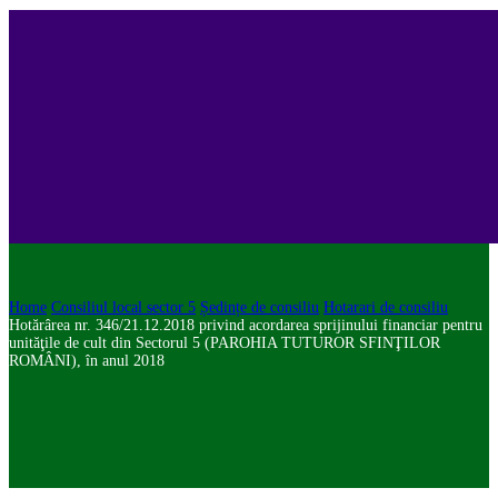
Home
Consiliul local sector 5
Ședințe de consiliu
Hotarari de consiliu
Hotărârea nr. 346/21.12.2018 privind acordarea sprijinului financiar pentru
unităţile de cult din Sectorul 5 (PAROHIA TUTUROR SFINŢILOR
ROMÂNI), în anul 2018