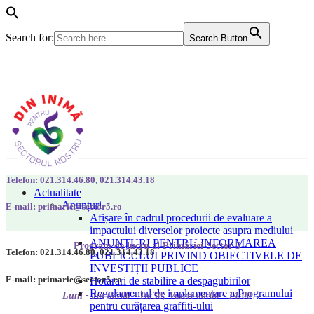
Search for:
Search Button
Telefon: 021.314.46.80, 021.314.43.18
Actualitate
Anunțuri
E-mail: primarie@sector5.ro
Afișare în cadrul procedurii de evaluare a
impactului diverselor proiecte asupra mediului
ANUNȚURI PENTRU INFORMAREA
Program de lucru al Primăriei Sector 5
Telefon: 021.314.46.80, 021.314.43.18
PUBLICULUI PRIVIND OBIECTIVELE DE
INVESTIȚII PUBLICE
E-mail: primarie@sector5.ro
Hotarari de stabilire a despagubirilor
Regulamentul de implementare a Programului
Luni - Joi 08:00 - 16:30; Vineri 08:00 - 14:00
pentru curățarea graffiti-ului