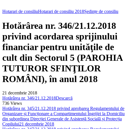
Hotarari de consiliu
Hotarari de consiliu 2018
Ședințe de consiliu
Hotărârea nr. 346/21.12.2018
privind acordarea sprijinului
financiar pentru unităţile de
cult din Sectorul 5 (PAROHIA
TUTUROR SFINŢILOR
ROMÂNI), în anul 2018
21 decembrie 2018
Hotărârea nr. 346/21.12.2018
Descarcă
736
Views
Hotărârea nr. 345/21.12.2018 privind aprobarea Regulamentului de
Organizare și Funcționare a Compartimentului Îngrijiri la Domiciliu
din subordinea Direcției Generale de Asistență Socială și Protecția
Copilului
21 decembrie 2018