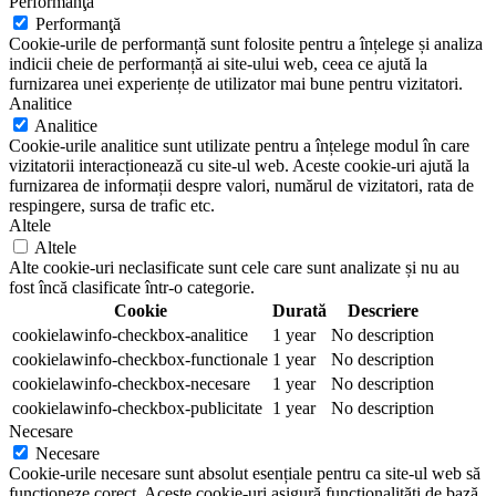
Performanţă
Performanţă
Cookie-urile de performanță sunt folosite pentru a înțelege și analiza
indicii cheie de performanță ai site-ului web, ceea ce ajută la
furnizarea unei experiențe de utilizator mai bune pentru vizitatori.
Analitice
Analitice
Cookie-urile analitice sunt utilizate pentru a înțelege modul în care
vizitatorii interacționează cu site-ul web. Aceste cookie-uri ajută la
furnizarea de informații despre valori, numărul de vizitatori, rata de
respingere, sursa de trafic etc.
Altele
Altele
Alte cookie-uri neclasificate sunt cele care sunt analizate și nu au
fost încă clasificate într-o categorie.
Cookie
Durată
Descriere
cookielawinfo-checkbox-analitice
1 year
No description
cookielawinfo-checkbox-functionale
1 year
No description
cookielawinfo-checkbox-necesare
1 year
No description
cookielawinfo-checkbox-publicitate
1 year
No description
Necesare
Necesare
Cookie-urile necesare sunt absolut esențiale pentru ca site-ul web să
funcționeze corect. Aceste cookie-uri asigură funcționalități de bază