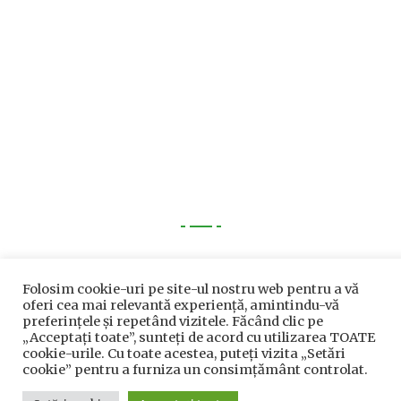
Utile
Folosim cookie-uri pe site-ul nostru web pentru a vă
Utile
oferi cea mai relevantă experiență, amintindu-vă
preferințele și repetând vizitele. Făcând clic pe
Telefoane utile
„Acceptați toate”, sunteți de acord cu utilizarea TOATE
cookie-urile. Cu toate acestea, puteți vizita „Setări
Acte Necesare/Ghid
cookie” pentru a furniza un consimțământ controlat.