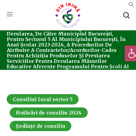
Home
Consiliul Local Sector 5
Hotărârea
Nr. 28/29.02.2024 Privind Organizarea Și
Derularea, De Către Municipiul București,
Pentru Sectorul 5 Al Municipiului București, În
Anul Şcolar 2023-2024, A Procedurilor De
Deschi
Atribuire A Contractelor/acordurilor-Cadru
Pentru Achiziţia Produselor Şi Prestarea
Serviciilor Pentru Derularea Măsurilor
Educative Aferente Programului Pentru Şcoli Al
României
Consiliul local sector 5
Hotărâri de consiliu 2024
Ședințe de consiliu