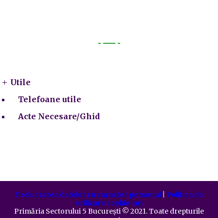
Utile
Utile
Telefoane utile
Acte Necesare/Ghid
Prelucrarea datelor cu caracter personal
|
Politica de
utilizare cookie-uri
Primăria Sectorului 5 București
©️
2021. Toate drepturile