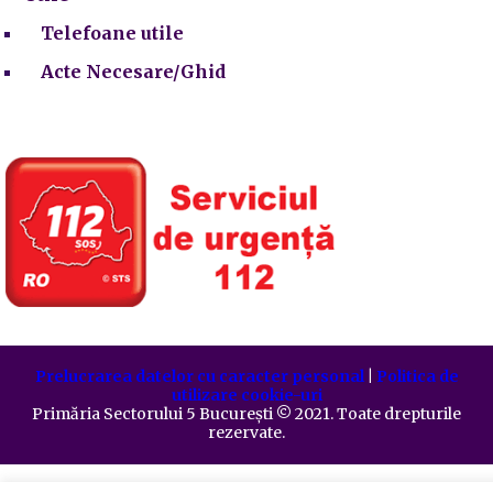
Telefoane utile
Acte Necesare/Ghid
Prelucrarea datelor cu caracter personal
|
Politica de
utilizare cookie-uri
Primăria Sectorului 5 București
©️
2021. Toate drepturile
rezervate.