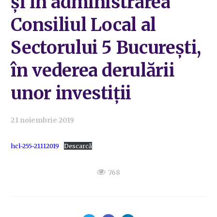
și în administrarea
Consiliul Local al
Sectorului 5 București,
în vederea derulării
unor investiții
21 noiembrie 2019
hcl-255-21112019
Descarcă
768