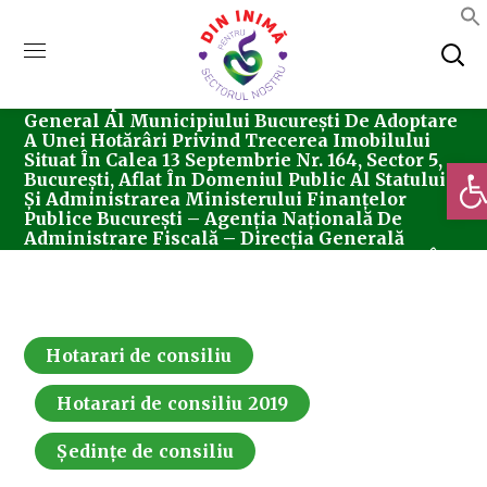
Home
Consiliul Local Sector 5
Ședințe De
Consiliu
Hotarari De Consiliu
Hotărârea
Nr. 255/21.11.2019 Pentru Completarea Hotărârii
Consiliului Local Sector 5 Nr. 207/26.09.2019
Privind Aprobarea Solicitării Către Consiliul
General Al Municipiului București De Adoptare
A Unei Hotărâri Privind Trecerea Imobilului
Situat În Calea 13 Septembrie Nr. 164, Sector 5,
Deschi
București, Aflat În Domeniul Public Al Statului
Și Administrarea Ministerului Finanțelor
Publice București – Agenția Națională De
Administrare Fiscală – Direcția Generală
Regională A Finanțelor Publice – București, În
Domeniul Public Al Municipiului București Și
În Administrarea Consiliul Local Al Sectorului
5 București, În Vederea Derulării Unor Investiții
Hotarari de consiliu
Hotarari de consiliu 2019
Ședințe de consiliu