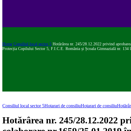
Home
Consiliul local sector 5
Hotărârea nr. 245/28.12.2022 privind aprobarea 
Protecția Copilului Sector 5, F.I.C.E. România și Școala Gimnazială nr. 134 î
Consiliul local sector 5
Hotarari de consiliu
Hotarari de consiliu
Hotărâr
Hotărârea nr. 245/28.12.2022 pri
colaborare nr.1659/25.01.2019 în