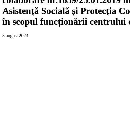
Asistență Socială și Protecția C
în scopul funcționării centrulu
8 august 2023