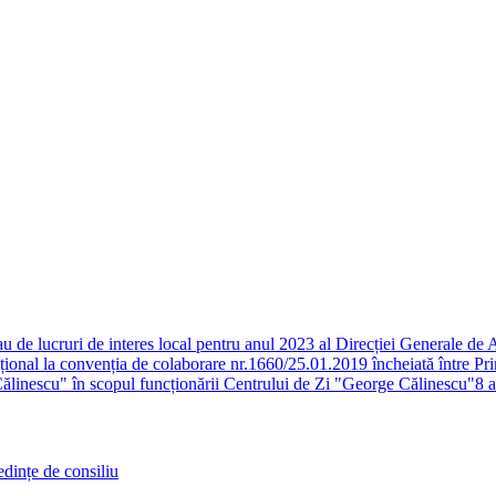
 de lucruri de interes local pentru anul 2023 al Direcției Generale de As
țional la convenția de colaborare nr.1660/25.01.2019 încheiată între Pri
ălinescu" în scopul funcționării Centrului de Zi "George Călinescu"
8 
edințe de consiliu