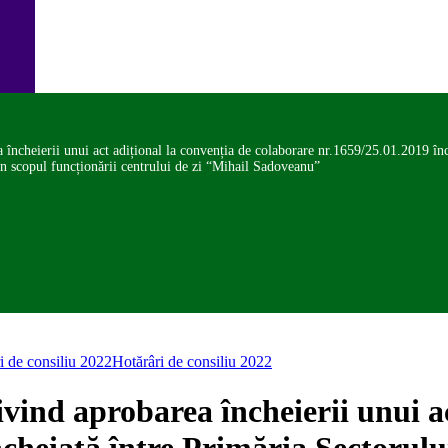
încheierii unui act adițional la convenția de colaborare nr.1659/25.01.2019 înch
n scopul funcționării centrului de zi “Mihail Sadoveanu”
i de consiliu 2022
Hotărâri de consiliu 2022
vind aprobarea încheierii unui ac
cheiată între Primăria Sectorulu