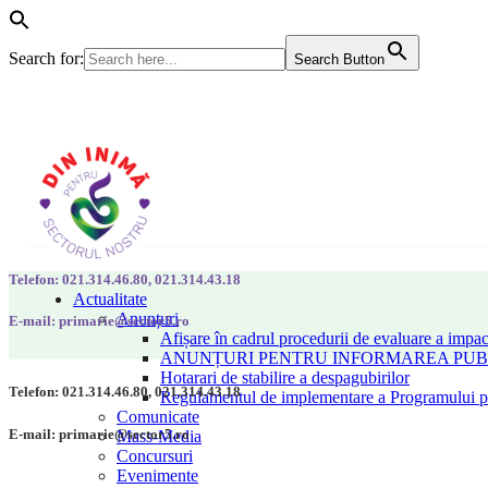
Search for:
Search Button
Telefon: 021.314.46.80, 021.314.43.18
Actualitate
Anunțuri
E-mail: primarie@sector5.ro
Afișare în cadrul procedurii de evaluare a impac
ANUNȚURI PENTRU INFORMAREA PUBLI
Hotarari de stabilire a despagubirilor
Telefon: 021.314.46.80, 021.314.43.18
Regulamentul de implementare a Programului pen
Comunicate
E-mail: primarie@sector5.ro
Mass-Media
Concursuri
Evenimente