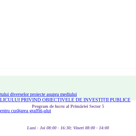
tului diverselor proiecte asupra mediului
CULUI PRIVIND OBIECTIVELE DE INVESTIȚII PUBLICE
Program de lucru al Primăriei Sector 5
tru curățarea graffiti-ului
Luni - Joi 08:00 - 16:30; Vineri 08:00 - 14:00