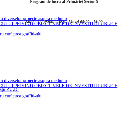
Program de lucru al Primăriei Sector 5
ui diverselor proiecte asupra mediului
Luni - Joi 08:00 - 16:30; Vineri 08:00 - 14:00
LUI PRIVIND OBIECTIVELE DE INVESTIȚII PUBLICE
 curățarea graffiti-ului
ui diverselor proiecte asupra mediului
LUI PRIVIND OBIECTIVELE DE INVESTIȚII PUBLICE
ații P.U.D.
i
 curățarea graffiti-ului