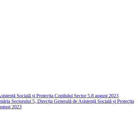
istență Socială și Protecția Copilului Sector 5.
8 august 2023
măria Sectorului 5, Direcția Generală de Asistență Socială și Protecția
august 2023