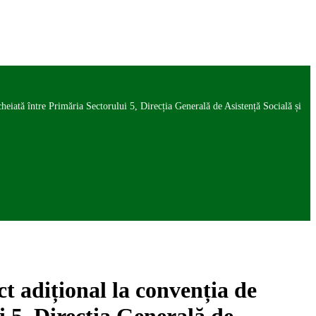
eiată între Primăria Sectorului 5, Direcția Generală de Asistență Socială și
t adițional la convenția de
i 5, Direcția Generală de