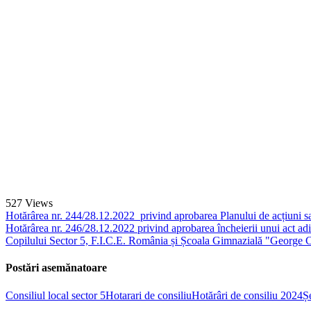
527
Views
Hotărârea nr. 244/28.12.2022 privind aprobarea Planului de acțiuni sau
Hotărârea nr. 246/28.12.2022 privind aprobarea încheierii unui act adi
Copilului Sector 5, F.I.C.E. România și Școala Gimnazială "George C
Postări asemănatoare
Consiliul local sector 5
Hotarari de consiliu
Hotărâri de consiliu 2024
Ș