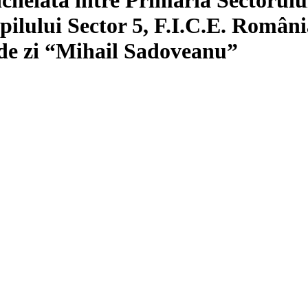
opilului Sector 5, F.I.C.E. Român
i de zi “Mihail Sadoveanu”