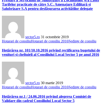
Prestare a Serviciului de Salubrizare a Localităților și a Listei
Tarifelor practicate de către S.C. Amenajare Edilitară și
Salubrizare S.A pentru desfășurarea activităților delegate
sector5.ro
31 octombrie 2019
Hotarari de consiliu
Hotarari de consiliu 2016
Ședințe de consiliu
Hotărârea nr. 101/10.10.2016 privind rectificarea bugetului de
venituri și cheltuieli al Consiliului Local Sector 5 pe anul 2016
sector5.ro
30 martie 2019
Hotarari de consiliu
Hotarari de consiliu 2016
Ședințe de consiliu
Hotărârea nr.1 / 24.06.2016 privind alegerea Comisiei de
Validare din cadrul Consiliului Local Sector 5