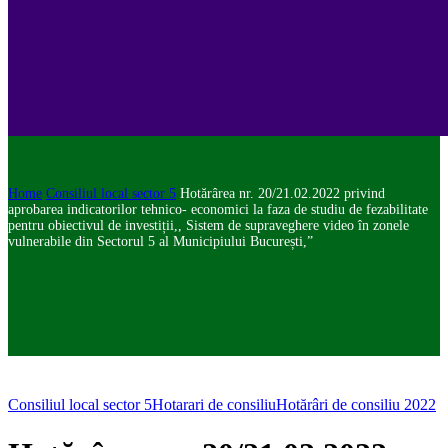
Home
Consiliul local sector 5
Hotărârea nr. 20/21.02.2022 privind
aprobarea indicatorilor tehnico- economici la faza de studiu de fezabilitate
pentru obiectivul de investiții,, Sistem de supraveghere video în zonele
vulnerabile din Sectorul 5 al Municipiului București,”
Consiliul local sector 5
Hotarari de consiliu
Hotărâri de consiliu 2022