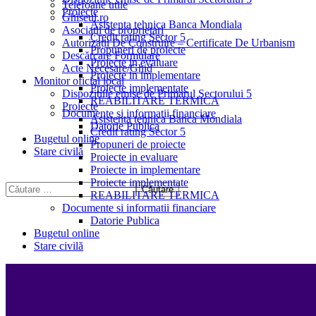
Telefoane utile
Proiecte
Ghișeul.ro
Asistenta tehnica Banca Mondiala
Asociații de proprietari
Credit rating Sector 5
Autorizații De Construire – Certificate De Urbanism
Propuneri de proiecte
Descărcare Formulare
Proiecte in evaluare
Acte Necesare/Ghid
Proiecte in implementare
Monitor oficial local
Proiecte implementate
Dispozitiile emise de Primarul Sectorului 5
REABILITARE TERMICA
Proiecte
Documente si informatii financiare
Asistenta tehnica Banca Mondiala
Datorie Publica
Credit rating Sector 5
Bugetul online
Propuneri de proiecte
Stare civilă
Proiecte in evaluare
Proiecte in implementare
Proiecte implementate
REABILITARE TERMICA
Documente si informatii financiare
Datorie Publica
Bugetul online
Stare civilă