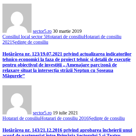
sector5.ro
30 martie 2019
Consiliul local sector 5
Hotarari de consiliu
Hotarari de consiliu
2021
Ședințe de consiliu
Hotărârea nr. 123/19.07.2021 privind actualizarea indicatorilor
tehnico-economici la faza de proiect tehnic și detalii de execuție
pentru obiectivul de investiții ,, Amenajare parc/zonă de
relaxare situat la intersecția străzii Neptun cu Șoseaua
Măgurele’’
sector5.ro
19 iulie 2021
Hotarari de consiliu
Hotarari de consiliu 2016
Ședințe de consiliu
Hotărârea nr. 143/21.12.2016 privind aprobarea încheierii unui
acord de parteneriat între Primăria Sectorului 5 și Teatru