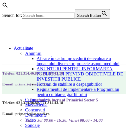
Search for:
Search Button
Actualitate
Anunțuri
Afișare în cadrul procedurii de evaluare a
impactului diverselor proiecte asupra mediului
ANUNȚURI PENTRU INFORMAREA
Telefon: 021.314.46.80, 021.314.43.18
PUBLICULUI PRIVIND OBIECTIVELE DE
INVESTIȚII PUBLICE
Hotarari de stabilire a despagubirilor
E-mail: primarie@sector5.ro
Regulamentul de implementare a Programului
pentru curățarea graffiti-ului
Comunicate
Program de lucru al Primăriei Sector 5
Telefon: 021.314.46.80, 021.314.43.18
Mass-Media
Concursuri
E-mail: primarie@sector5.ro
Evenimente
Video
Luni - Joi 08:00 - 16:30; Vineri 08:00 - 14:00
Sondaje