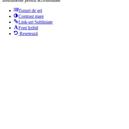
Instrumente pentru accesibilitate
Tonuri de gri
Contrast mare
Link-uri Subliniate
Font lizibil
Resetează