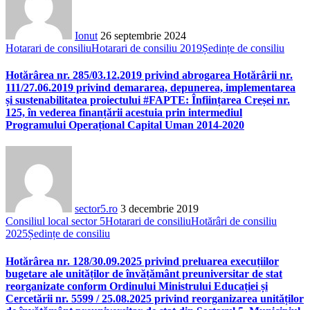
Ionut
26 septembrie 2024
Hotarari de consiliu
Hotarari de consiliu 2019
Ședințe de consiliu
Hotărârea nr. 285/03.12.2019 privind abrogarea Hotărârii nr.
111/27.06.2019 privind demararea, depunerea, implementarea
și sustenabilitatea proiectului #FAPTE: Înființarea Creșei nr.
125, în vederea finanțării acestuia prin intermediul
Programului Operațional Capital Uman 2014-2020
sector5.ro
3 decembrie 2019
Consiliul local sector 5
Hotarari de consiliu
Hotărâri de consiliu
2025
Ședințe de consiliu
Hotărârea nr. 128/30.09.2025 privind preluarea execuțiilor
bugetare ale unităților de învățământ preuniversitar de stat
reorganizate conform Ordinului Ministrului Educației și
Cercetării nr. 5599 / 25.08.2025 privind reorganizarea unităților