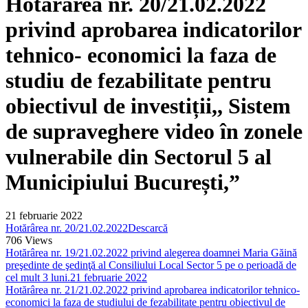
Hotărârea nr. 20/21.02.2022
privind aprobarea indicatorilor
tehnico- economici la faza de
studiu de fezabilitate pentru
obiectivul de investiții,, Sistem
de supraveghere video în zonele
vulnerabile din Sectorul 5 al
Municipiului București,”
21 februarie 2022
Hotărârea nr. 20/21.02.2022
Descarcă
706
Views
Hotărârea nr. 19/21.02.2022 privind alegerea doamnei Maria Găină
preşedinte de şedinţă al Consiliului Local Sector 5 pe o perioadă de
cel mult 3 luni.
21 februarie 2022
Hotărârea nr. 21/21.02.2022 privind aprobarea indicatorilor tehnico-
economici la faza de studiului de fezabilitate pentru obiectivul de