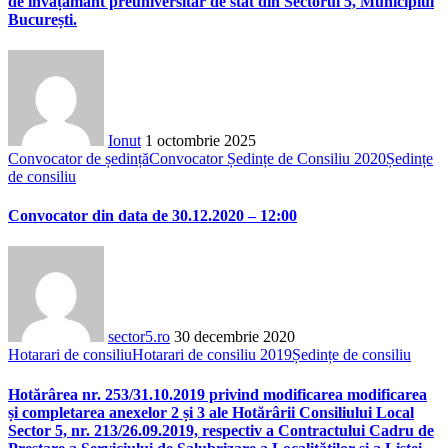
de învățământ preuniversitar de stat din Sectorul 5, Municipiul
București.
Ionut
1 octombrie 2025
Convocator de ședință
Convocator Ședințe de Consiliu 2020
Ședințe
de consiliu
Convocator din data de 30.12.2020 – 12:00
sector5.ro
30 decembrie 2020
Hotarari de consiliu
Hotarari de consiliu 2019
Ședințe de consiliu
Hotărârea nr. 253/31.10.2019 privind modificarea modificarea
și completarea anexelor 2 și 3 ale Hotărârii Consiliului Local
Sector 5, nr. 213/26.09.2019, respectiv a Contractului Cadru de