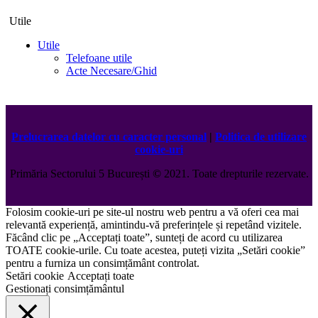
Utile
Utile
Telefoane utile
Acte Necesare/Ghid
Prelucrarea datelor cu caracter personal
|
Politica de utilizare
cookie-uri
Primăria Sectorului 5 București
©️
2021. Toate drepturile rezervate.
Folosim cookie-uri pe site-ul nostru web pentru a vă oferi cea mai
relevantă experiență, amintindu-vă preferințele și repetând vizitele.
Făcând clic pe „Acceptați toate”, sunteți de acord cu utilizarea
TOATE cookie-urile. Cu toate acestea, puteți vizita „Setări cookie”
pentru a furniza un consimțământ controlat.
Setări cookie
Acceptați toate
Gestionați consimțământul