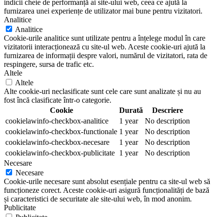
indicii cheie de performanță ai site-ului web, ceea ce ajută la
furnizarea unei experiențe de utilizator mai bune pentru vizitatori.
Analitice
Analitice
Cookie-urile analitice sunt utilizate pentru a înțelege modul în care
vizitatorii interacționează cu site-ul web. Aceste cookie-uri ajută la
furnizarea de informații despre valori, numărul de vizitatori, rata de
respingere, sursa de trafic etc.
Altele
Altele
Alte cookie-uri neclasificate sunt cele care sunt analizate și nu au
fost încă clasificate într-o categorie.
Cookie
Durată
Descriere
cookielawinfo-checkbox-analitice
1 year
No description
cookielawinfo-checkbox-functionale
1 year
No description
cookielawinfo-checkbox-necesare
1 year
No description
cookielawinfo-checkbox-publicitate
1 year
No description
Necesare
Necesare
Cookie-urile necesare sunt absolut esențiale pentru ca site-ul web să
funcționeze corect. Aceste cookie-uri asigură funcționalități de bază
și caracteristici de securitate ale site-ului web, în mod anonim.
Publicitate