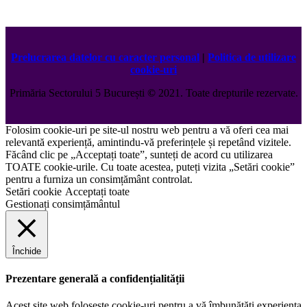
Prelucrarea datelor cu caracter personal
|
Politica de utilizare
cookie-uri
Primăria Sectorului 5 București
©️
2021. Toate drepturile rezervate.
Folosim cookie-uri pe site-ul nostru web pentru a vă oferi cea mai
relevantă experiență, amintindu-vă preferințele și repetând vizitele.
Făcând clic pe „Acceptați toate”, sunteți de acord cu utilizarea
TOATE cookie-urile. Cu toate acestea, puteți vizita „Setări cookie”
pentru a furniza un consimțământ controlat.
Setări cookie
Acceptați toate
Gestionați consimțământul
Închide
Prezentare generală a confidențialității
Acest site web folosește cookie-uri pentru a vă îmbunătăți experiența