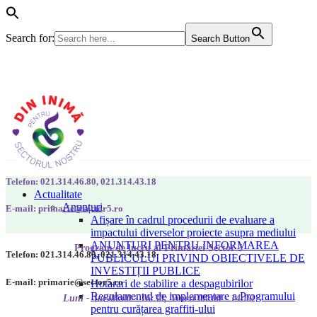
Search for:
Search Button
Telefon: 021.314.46.80, 021.314.43.18
Actualitate
Anunțuri
E-mail: primarie@sector5.ro
Afișare în cadrul procedurii de evaluare a
impactului diverselor proiecte asupra mediului
ANUNȚURI PENTRU INFORMAREA
Program de lucru al Primăriei Sector 5
Telefon: 021.314.46.80, 021.314.43.18
PUBLICULUI PRIVIND OBIECTIVELE DE
INVESTIȚII PUBLICE
E-mail: primarie@sector5.ro
Hotarari de stabilire a despagubirilor
Regulamentul de implementare a Programului
Luni - Joi 08:00 - 16:30; Vineri 08:00 - 14:00
pentru curățarea graffiti-ului