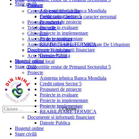
Stare civilă
Proiecte
Contact
Asistenta tehnica Banca Mondiala
Centrul de confidențialitate
Credit rating Sector 5
Prelucrarea datelor cu caracter personal
Propuneri de proiecte
Program audiențe
Proiecte in evaluare
Telefoane utile
Proiecte in implementare
Ghișeul.ro
Proiecte implementate
Asociații de proprietari
REABILITARE TERMICA
Autorizații De Construire – Certificate De Urbanism
Documente si informatii financiare
Descărcare Formulare
Datorie Publica
Acte Necesare/Ghid
Bugetul online
Monitor oficial local
Stare civilă
Dispozitiile emise de Primarul Sectorului 5
Proiecte
Asistenta tehnica Banca Mondiala
Credit rating Sector 5
Propuneri de proiecte
Proiecte in evaluare
Proiecte in implementare
Proiecte implementate
REABILITARE TERMICA
Documente si informatii financiare
Datorie Publica
Bugetul online
Stare civilă