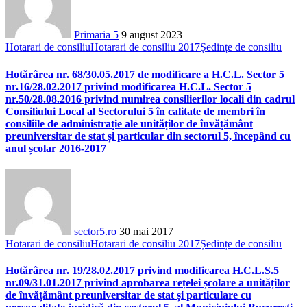
Primaria 5
9 august 2023
Hotarari de consiliu
Hotarari de consiliu 2017
Ședințe de consiliu
Hotărârea nr. 68/30.05.2017 de modificare a H.C.L. Sector 5
nr.16/28.02.2017 privind modificarea H.C.L. Sector 5
nr.50/28.08.2016 privind numirea consilierilor locali din cadrul
Consiliului Local al Sectorului 5 în calitate de membri în
consiliile de administrație ale unităților de învățământ
preuniversitar de stat și particular din sectorul 5, începând cu
anul școlar 2016-2017
sector5.ro
30 mai 2017
Hotarari de consiliu
Hotarari de consiliu 2017
Ședințe de consiliu
Hotărârea nr. 19/28.02.2017 privind modificarea H.C.L.S.5
nr.09/31.01.2017 privind aprobarea rețelei școlare a unităților
de învățământ preuniversitar de stat și particulare cu