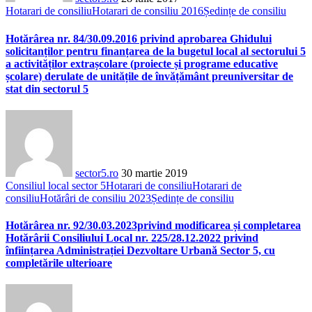
Hotarari de consiliu
Hotarari de consiliu 2016
Ședințe de consiliu
Hotărârea nr. 84/30.09.2016 privind aprobarea Ghidului
solicitanților pentru finanțarea de la bugetul local al sectorului 5
a activităților extrașcolare (proiecte și programe educative
școlare) derulate de unitățile de învățământ preuniversitar de
stat din sectorul 5
sector5.ro
30 martie 2019
Consiliul local sector 5
Hotarari de consiliu
Hotarari de
consiliu
Hotărâri de consiliu 2023
Ședințe de consiliu
Hotărârea nr. 92/30.03.2023privind modificarea și completarea
Hotărârii Consiliului Local nr. 225/28.12.2022 privind
înființarea Administrației Dezvoltare Urbană Sector 5, cu
completările ulterioare