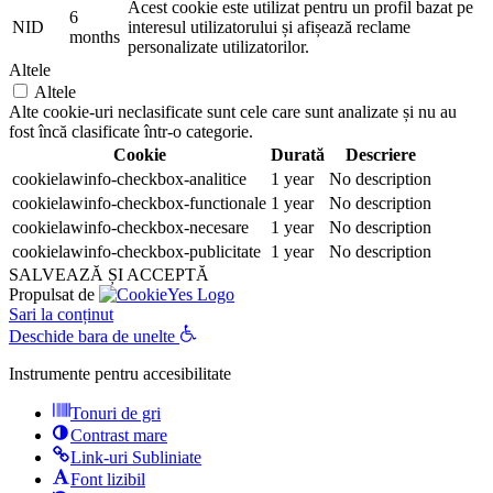
Acest cookie este utilizat pentru un profil bazat pe
6
NID
interesul utilizatorului și afișează reclame
months
personalizate utilizatorilor.
Altele
Altele
Alte cookie-uri neclasificate sunt cele care sunt analizate și nu au
fost încă clasificate într-o categorie.
Cookie
Durată
Descriere
cookielawinfo-checkbox-analitice
1 year
No description
cookielawinfo-checkbox-functionale
1 year
No description
cookielawinfo-checkbox-necesare
1 year
No description
cookielawinfo-checkbox-publicitate
1 year
No description
SALVEAZĂ ȘI ACCEPTĂ
Propulsat de
Sari la conținut
Deschide bara de unelte
Instrumente pentru accesibilitate
Tonuri de gri
Contrast mare
Link-uri Subliniate
Font lizibil