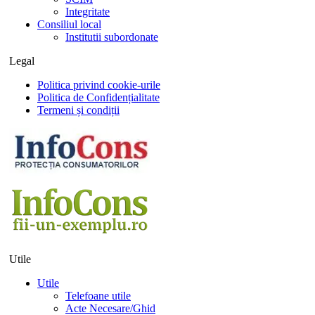
Integritate
Consiliul local
Institutii subordonate
Legal
Politica privind cookie-urile
Politica de Confidențialitate
Termeni și condiții
Utile
Utile
Telefoane utile
Acte Necesare/Ghid