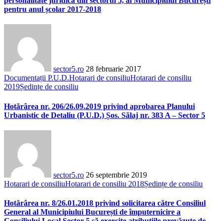
personalitate juridică din sectorul 5, al Municipiului București
pentru anul școlar 2017-2018
sector5.ro
28 februarie 2017
Documentații P.U.D.
Hotarari de consiliu
Hotarari de consiliu
2019
Ședințe de consiliu
Hotărârea nr. 206/26.09.2019 privind aprobarea Planului
Urbanistic de Detaliu (P.U.D.) Șos. Sălaj nr. 383 A – Sector 5
sector5.ro
26 septembrie 2019
Hotarari de consiliu
Hotarari de consiliu 2018
Ședințe de consiliu
Hotărârea nr. 8/26.01.2018 privind solicitarea către Consiliul
General al Municipiului București de împuternicire a
Consiliului Local Sector 5 să exercite atribuțiile prevăzute de