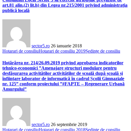
art.81 alin.(2) lit.h) din Legea nr.215/2001 privind administrația
publică locală
sector5.ro
26 ianuarie 2018
Hotarari de consiliu
Hotarari de consiliu 2019
Ședințe de consiliu
Hotărârea nr. 214/26.09.2019 privind aprobarea indicatorilor
tehnico-economici ”Amenajare structuri modulare pentru
desfășurarea activităților activităților de școală după școală și
înființare laborator de informatică în cadrul Școlii Gimnaziale
nr. 125” conform proiectului ”#FAPTE – Regenerare Urbană
Amurgului”
sector5.ro
26 septembrie 2019
Hotarari de consiliu
Hotarari de consiliu 2018
Ședințe de consiliu