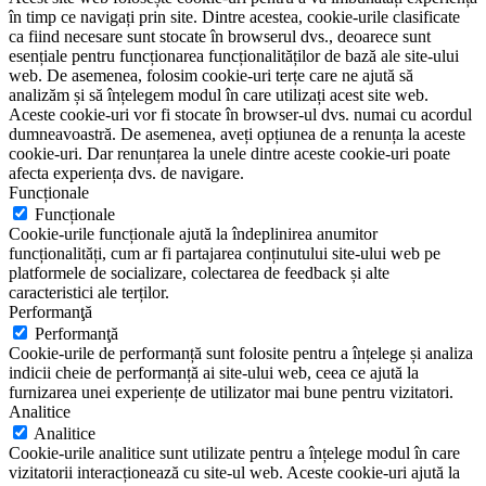
în timp ce navigați prin site. Dintre acestea, cookie-urile clasificate
ca fiind necesare sunt stocate în browserul dvs., deoarece sunt
esențiale pentru funcționarea funcționalităților de bază ale site-ului
web. De asemenea, folosim cookie-uri terțe care ne ajută să
analizăm și să înțelegem modul în care utilizați acest site web.
Aceste cookie-uri vor fi stocate în browser-ul dvs. numai cu acordul
dumneavoastră. De asemenea, aveți opțiunea de a renunța la aceste
cookie-uri. Dar renunțarea la unele dintre aceste cookie-uri poate
afecta experiența dvs. de navigare.
Funcționale
Funcționale
Cookie-urile funcționale ajută la îndeplinirea anumitor
funcționalități, cum ar fi partajarea conținutului site-ului web pe
platformele de socializare, colectarea de feedback și alte
caracteristici ale terților.
Performanţă
Performanţă
Cookie-urile de performanță sunt folosite pentru a înțelege și analiza
indicii cheie de performanță ai site-ului web, ceea ce ajută la
furnizarea unei experiențe de utilizator mai bune pentru vizitatori.
Analitice
Analitice
Cookie-urile analitice sunt utilizate pentru a înțelege modul în care
vizitatorii interacționează cu site-ul web. Aceste cookie-uri ajută la