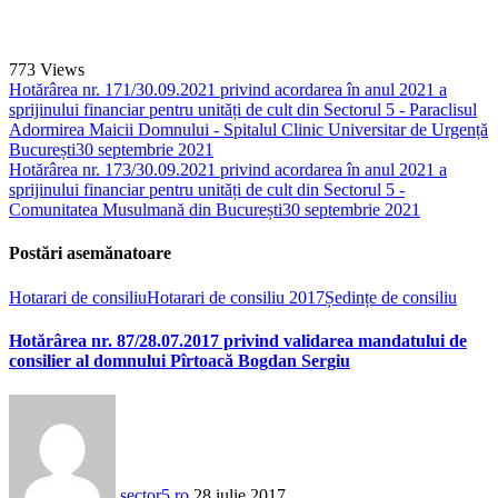
773
Views
Hotărârea nr. 171/30.09.2021 privind acordarea în anul 2021 a
sprijinului financiar pentru unități de cult din Sectorul 5 - Paraclisul
Adormirea Maicii Domnului - Spitalul Clinic Universitar de Urgență
București
30 septembrie 2021
Hotărârea nr. 173/30.09.2021 privind acordarea în anul 2021 a
sprijinului financiar pentru unități de cult din Sectorul 5 -
Comunitatea Musulmană din București
30 septembrie 2021
Postări asemănatoare
Hotarari de consiliu
Hotarari de consiliu 2017
Ședințe de consiliu
Hotărârea nr. 87/28.07.2017 privind validarea mandatului de
consilier al domnului Pîrtoacă Bogdan Sergiu
sector5.ro
28 iulie 2017