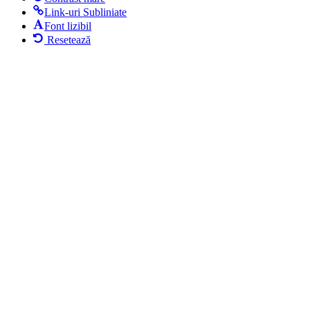
Link-uri Subliniate
Font lizibil
Resetează