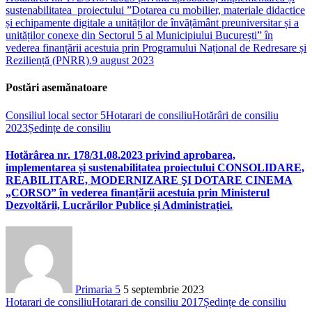
sustenabilitatea proiectului ”Dotarea cu mobilier, materiale didactice
și echipamente digitale a unităților de învățământ preuniversitar și a
unităților conexe din Sectorul 5 al Municipiului București” în
vederea finanțării acestuia prin Programului Național de Redresare și
Reziliență (PNRR).
9 august 2023
Postări asemănatoare
Consiliul local sector 5
Hotarari de consiliu
Hotărâri de consiliu
2023
Ședințe de consiliu
Hotărârea nr. 178/31.08.2023 privind aprobarea,
implementarea și sustenabilitatea proiectului CONSOLIDARE,
REABILITARE, MODERNIZARE ŞI DOTARE CINEMA
„CORSO” în vederea finanțării acestuia prin Ministerul
Dezvoltării, Lucrărilor Publice și Administrației.
Primaria 5
5 septembrie 2023
Hotarari de consiliu
Hotarari de consiliu 2017
Ședințe de consiliu