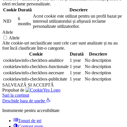
oferi reclame personalizate.
Cookie
Durată
Descriere
Acest cookie este utilizat pentru un profil bazat pe
6
NID
interesul utilizatorului și afișează reclame
months
personalizate utilizatorilor.
Altele
Altele
Alte cookie-uri neclasificate sunt cele care sunt analizate și nu au
fost încă clasificate într-o categorie.
Cookie
Durată
Descriere
cookielawinfo-checkbox-analitice
1 year
No description
cookielawinfo-checkbox-functionale
1 year
No description
cookielawinfo-checkbox-necesare
1 year
No description
cookielawinfo-checkbox-publicitate
1 year
No description
SALVEAZĂ ȘI ACCEPTĂ
Propulsat de
Sari la conținut
Deschide bara de unelte
Instrumente pentru accesibilitate
Tonuri de gri
Contrast mare