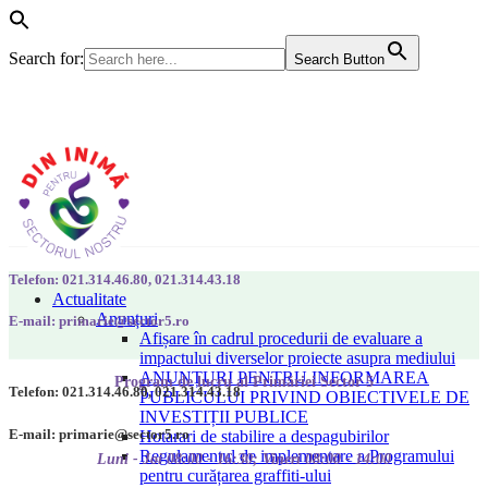
Search for:
Search Button
Telefon: 021.314.46.80, 021.314.43.18
Actualitate
Anunțuri
E-mail: primarie@sector5.ro
Afișare în cadrul procedurii de evaluare a
impactului diverselor proiecte asupra mediului
ANUNȚURI PENTRU INFORMAREA
Program de lucru al Primăriei Sector 5
Telefon: 021.314.46.80, 021.314.43.18
PUBLICULUI PRIVIND OBIECTIVELE DE
INVESTIȚII PUBLICE
E-mail: primarie@sector5.ro
Hotarari de stabilire a despagubirilor
Regulamentul de implementare a Programului
Luni - Joi 08:00 - 16:30; Vineri 08:00 - 14:00
pentru curățarea graffiti-ului