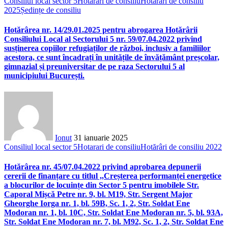
Consiliul local sector 5
Hotarari de consiliu
Hotărâri de consiliu
2025
Ședințe de consiliu
Hotărârea nr. 14/29.01.2025 pentru abrogarea Hotărârii
Consiliului Local al Sectorului 5 nr. 59/07.04.2022 privind
susținerea copiilor refugiaților de război, inclusiv a familiilor
acestora, ce sunt încadrați în unitățile de învățământ preșcolar,
gimnazial și preuniversitar de pe raza Sectorului 5 al
municipiului București.
Ionut
31 ianuarie 2025
Consiliul local sector 5
Hotarari de consiliu
Hotărâri de consiliu 2022
Hotărârea nr. 45/07.04.2022 privind aprobarea depunerii
cererii de finanțare cu titlul ,,Creșterea performanței energetice
a blocurilor de locuințe din Sector 5 pentru imobilele Str.
Caporal Mișcă Petre nr. 9, bl. M19, Str. Sergent Major
Gheorghe Iorga nr. 1, bl. 59B, Sc. 1, 2, Str. Soldat Ene
Modoran nr. 1, bl. 10C, Str. Soldat Ene Modoran nr. 5, bl. 93A,
Str. Soldat Ene Modoran nr. 7, bl. M92, Sc. 1, 2, Str. Soldat Ene