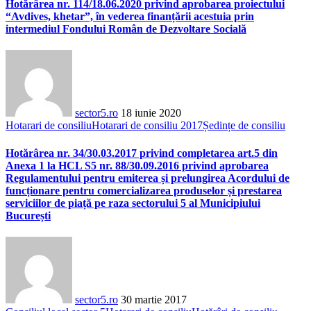
Hotărârea nr. 114/18.06.2020 privind aprobarea proiectului
“Avdives, khetar”, în vederea finanțării acestuia prin
intermediul Fondului Român de Dezvoltare Socială
sector5.ro
18 iunie 2020
Hotarari de consiliu
Hotarari de consiliu 2017
Ședințe de consiliu
Hotărârea nr. 34/30.03.2017 privind completarea art.5 din
Anexa 1 la HCL S5 nr. 88/30.09.2016 privind aprobarea
Regulamentului pentru emiterea și prelungirea Acordului de
funcționare pentru comercializarea produselor și prestarea
serviciilor de piață pe raza sectorului 5 al Municipiului
București
sector5.ro
30 martie 2017