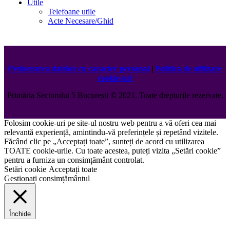
Utile
Telefoane utile
Acte Necesare/Ghid
Prelucrarea datelor cu caracter personal
|
Politica de utilizare
cookie-uri
Primăria Sectorului 5 București
©️
2021. Toate drepturile rezervate.
Folosim cookie-uri pe site-ul nostru web pentru a vă oferi cea mai
relevantă experiență, amintindu-vă preferințele și repetând vizitele.
Făcând clic pe „Acceptați toate”, sunteți de acord cu utilizarea
TOATE cookie-urile. Cu toate acestea, puteți vizita „Setări cookie”
pentru a furniza un consimțământ controlat.
Setări cookie
Acceptați toate
Gestionați consimțământul
Închide