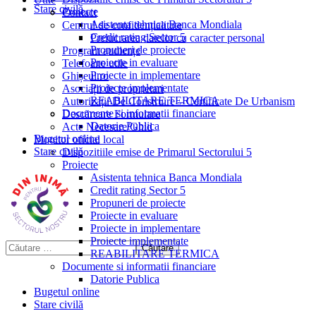
Stare civilă
Proiecte
Contact
Asistenta tehnica Banca Mondiala
Centrul de confidențialitate
Credit rating Sector 5
Prelucrarea datelor cu caracter personal
Propuneri de proiecte
Program audiențe
Proiecte in evaluare
Telefoane utile
Proiecte in implementare
Ghișeul.ro
Proiecte implementate
Asociații de proprietari
REABILITARE TERMICA
Autorizații De Construire – Certificate De Urbanism
Documente si informatii financiare
Descărcare Formulare
Datorie Publica
Acte Necesare/Ghid
Bugetul online
Monitor oficial local
Stare civilă
Dispozitiile emise de Primarul Sectorului 5
Proiecte
Asistenta tehnica Banca Mondiala
Credit rating Sector 5
Propuneri de proiecte
Proiecte in evaluare
Proiecte in implementare
Proiecte implementate
REABILITARE TERMICA
Documente si informatii financiare
Datorie Publica
Bugetul online
Stare civilă