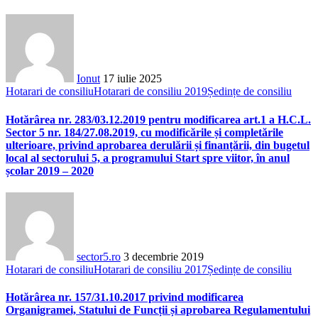
Ionut
17 iulie 2025
Hotarari de consiliu
Hotarari de consiliu 2019
Ședințe de consiliu
Hotărârea nr. 283/03.12.2019 pentru modificarea art.1 a H.C.L.
Sector 5 nr. 184/27.08.2019, cu modificările și completările
ulterioare, privind aprobarea derulării și finanțării, din bugetul
local al sectorului 5, a programului Start spre viitor, în anul
școlar 2019 – 2020
sector5.ro
3 decembrie 2019
Hotarari de consiliu
Hotarari de consiliu 2017
Ședințe de consiliu
Hotărârea nr. 157/31.10.2017 privind modificarea
Organigramei, Statului de Funcții și aprobarea Regulamentului