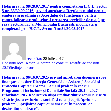
Hotărârea nr. 98/28.07.2017 pentru completarea H.C.L. Sector
5 nr. 88/30.09.2016 privind aprobarea Regulamentului pentru
emiterea și prelungirea Acordului de funcționare pentru
comercializarea produselor și prestarea serviciilor de piață pe
raza Sectorului 5 al Municipiului București, modificată și
completată prin H.C.L. Sector 5 nr.34/30.03.2017
sector5.ro
28 iulie 2017
Consiliul local sector 5
Hotarari de consiliu
Hotărâri de consiliu
2025
Ședințe de consiliu
Hotărârea nr. 96/16.07.2025 privind aprobarea depunerii spre
finanțare de către Direcția Generală de Asistență Socială și
Protecția Copilului Sector 5 a unui proiect în cadrul
Programului Incluziune și Demnitate Socială 2021 – 2027
Prioritate: P05. Reducerea disparităților dintre copiii la risc de
sărăcie și/sau excluziune socială și ceilalți copii, Apelul de
proiecte „Sprijinirea copiilor și tinerilor în procesul de
dezinstituționalizare”.