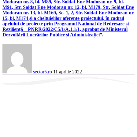
Modoran nr. 8, bl. M89, Str. Soldat Ene Modoran nr. 9, bl.
M91, Str. Soldat Ene Modoran nr. 12, bl. M179, Str. Soldat Ene
Modoran nr. 13, bl. M169, Sc. 1, 2, Str. Soldat Ene Modoran nr.
15, bl. M174 și a cheltuielilor aferente proiectului, în cadrul
apelului de proiecte prin Programul Național de Redresare și
Reziliență – PNRR/2022/C5/1/A.1.1/1, aprobat de Ministerul
Dezvoltării Lucrărilor Publice și Administrației”.
sector5.ro
11 aprilie 2022