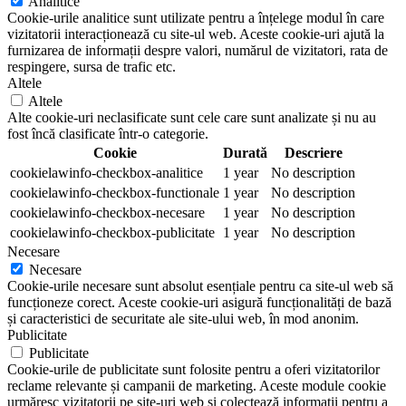
Analitice
Cookie-urile analitice sunt utilizate pentru a înțelege modul în care
vizitatorii interacționează cu site-ul web. Aceste cookie-uri ajută la
furnizarea de informații despre valori, numărul de vizitatori, rata de
respingere, sursa de trafic etc.
Altele
Altele
Alte cookie-uri neclasificate sunt cele care sunt analizate și nu au
fost încă clasificate într-o categorie.
Cookie
Durată
Descriere
cookielawinfo-checkbox-analitice
1 year
No description
cookielawinfo-checkbox-functionale
1 year
No description
cookielawinfo-checkbox-necesare
1 year
No description
cookielawinfo-checkbox-publicitate
1 year
No description
Necesare
Necesare
Cookie-urile necesare sunt absolut esențiale pentru ca site-ul web să
funcționeze corect. Aceste cookie-uri asigură funcționalități de bază
și caracteristici de securitate ale site-ului web, în mod anonim.
Publicitate
Publicitate
Cookie-urile de publicitate sunt folosite pentru a oferi vizitatorilor
reclame relevante și campanii de marketing. Aceste module cookie
urmăresc vizitatorii pe site-uri web și colectează informații pentru a