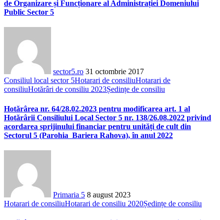
de Organizare și Funcționare al Administrației Domeniului
Public Sector 5
sector5.ro
31 octombrie 2017
Consiliul local sector 5
Hotarari de consiliu
Hotarari de
consiliu
Hotărâri de consiliu 2023
Ședințe de consiliu
Hotărârea nr. 64/28.02.2023 pentru modificarea art. 1 al
Hotărârii Consiliului Local Sector 5 nr. 138/26.08.2022 privind
acordarea sprijinului financiar pentru unități de cult din
Sectorul 5 (Parohia Bariera Rahova), în anul 2022
Primaria 5
8 august 2023
Hotarari de consiliu
Hotarari de consiliu 2020
Ședințe de consiliu