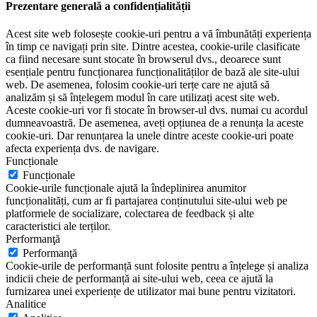
Prezentare generală a confidențialității
Acest site web folosește cookie-uri pentru a vă îmbunătăți experiența
în timp ce navigați prin site. Dintre acestea, cookie-urile clasificate
ca fiind necesare sunt stocate în browserul dvs., deoarece sunt
esențiale pentru funcționarea funcționalităților de bază ale site-ului
web. De asemenea, folosim cookie-uri terțe care ne ajută să
analizăm și să înțelegem modul în care utilizați acest site web.
Aceste cookie-uri vor fi stocate în browser-ul dvs. numai cu acordul
dumneavoastră. De asemenea, aveți opțiunea de a renunța la aceste
cookie-uri. Dar renunțarea la unele dintre aceste cookie-uri poate
afecta experiența dvs. de navigare.
Funcționale
Funcționale
Cookie-urile funcționale ajută la îndeplinirea anumitor
funcționalități, cum ar fi partajarea conținutului site-ului web pe
platformele de socializare, colectarea de feedback și alte
caracteristici ale terților.
Performanţă
Performanţă
Cookie-urile de performanță sunt folosite pentru a înțelege și analiza
indicii cheie de performanță ai site-ului web, ceea ce ajută la
furnizarea unei experiențe de utilizator mai bune pentru vizitatori.
Analitice