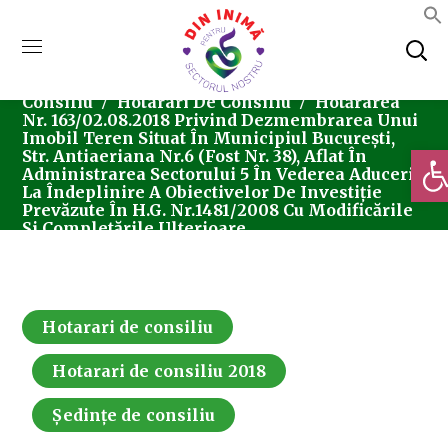
Home
Consiliul Local Sector 5
Ședințe De
Consiliu
Hotarari De Consiliu
Hotărârea
Nr. 163/02.08.2018 Privind Dezmembrarea Unui
Imobil Teren Situat În Municipiul București,
Deschi
Str. Antiaeriana Nr.6 (fost Nr. 38), Aflat În
Administrarea Sectorului 5 În Vederea Aducerii
La Îndeplinire A Obiectivelor De Investiție
Prevăzute În H.G. Nr.1481/2008 Cu Modificările
Și Completările Ulterioare.
Hotarari de consiliu
Hotarari de consiliu 2018
Ședințe de consiliu