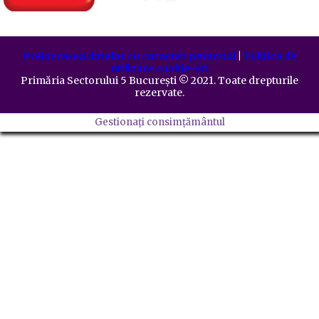
Prelucrarea datelor cu caracter personal
|
Politica de
utilizare cookie-uri
Primăria Sectorului 5 București
©️
2021. Toate drepturile
rezervate.
Gestionați consimțământul